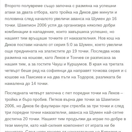
Второто полувреме също започна с размяна на успешни
атаки за двата отбора, като тройка на Диков две минути и
половина след началото увеличи аванса на Шумен до 16
точки. Шампион 2006 успя да организира няколко добри
комбинации в нападение, които завършиха успешно, но
нашият тим връщаше точките от наказателния. Нов кош на
Диков постави начало от серия 5:0 за Шумен, което увеличи
още преднината на златистите до 19 точки. Последва нова
размяна на кошове, като Леков и Тончев се разписаха за
нашия тим, а за гостите Чауш и Куршумов. В края на третата
четвърт беше ред на софиянци да направят точкова серия и с
кошове на Паисиев и на два пъти на Тодоров, разликата бе
намалена до 14 точки.
Последната четвърт започна с пет поредни точки на Леков –
тройка и бърз пробив. Петков върна две точки за Шампион
2006, но Диков бе фаулиран при стрелба за три точки и след
три поредни точни наказателни, аванса на Шумен най-сетне
достигна 20 точки. Нашият тим продължи да играе по-добре в
тези минути, като най-силния компонент от играта ни бе
защитата. След нови кошове от наказателния на Кирилов и