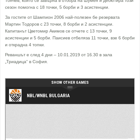
Тончев, който се завърна в отбора на Шумен и дебютира този
сезон помогна с 18 точки, 5 борби и 3 асистенции.
За гостите от Шампион 2006 най-полезен бе резервата
Мартин Тодоров с 23 точки, 8 борби и 2 асистенции.
Капитанът Цветомир Акимов се отчете с 13 точки, 9
асистенции и 5 борби. Паисиев отбеляза 11 точки, взе 6 борби
и открадна 4 топки.
Реваншът е след 4 дни – 10.01.2019 от 16.30 в зала
„Триадица“ в София.