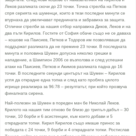
Леков разликата скочи до 23 точки. Точна стрелба на Петков
спря серията на шуменци, които в тези последни минути се
втурнаха да увеличават преднината и забравиха за защита.
Отлични стрелби за нашия отбор направиха Диков, Леков и на
два пъти Кирилов. Гостите от София обаче също не се даваха
– кошове на Паисиев, Петков и Тодоров им позволяваше да
поддържат разликата да не премине 23 точки. В последната
минута и половина Шумен допусна няколко грешки в
нападение, а Шампион 2006 се възползва и след успешни
атаки на Паисиев, Петков и Акимов разликата падна до 16
точки. В последните секунди центърът на Шумен – Кирилов
успя да открадне една топка и след като пробяга цялото
игрище реализира за 96:78 – резултатът, при който прозвуча
финалната сирена.
Най-полезен за Шумен в пореден мач бе Николай Леков.
Крилото на нашия тим отново бе близо до трипъл-дабъл – 30
точки, 10 борби и 6 асистенции, към които добави и 5
откраднати топки. Кирил Кирилов също имаше принос за
победата с 24 точки, 9 борби и 4 откраднати топки. Ростислав