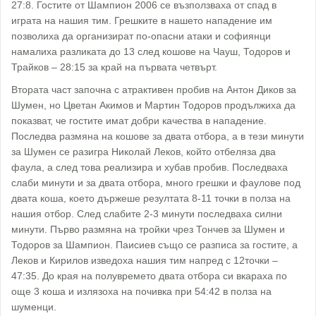
27:8. Гостите от Шампион 2006 се възползваха от спад в
играта на нашия тим. Грешките в нашето нападение им
позволиха да организират по-опасни атаки и софиянци
намалиха разликата до 13 след кошове на Чауш, Тодоров и
Трайков – 28:15 за край на първата четвърт.
Втората част започна с атрактивен пробив на Антон Диков за
Шумен, но Цветан Акимов и Мартин Тодоров продължиха да
показват, че гостите имат добри качества в нападение.
Последва размяна на кошове за двата отбора, а в тези минути
за Шумен се разигра Николай Леков, който отбеляза два
фаула, а след това реализира и хубав пробив. Последваха
слаби минути и за двата отбора, много грешки и фаулове под
двата коша, което държеше резултата 8-11 точки в полза на
нашия отбор. След слабите 2-3 минути последваха силни
минути. Първо размяна на тройки чрез Тончев за Шумен и
Тодоров за Шампион. Паисиев също се разписа за гостите, а
Леков и Кирилов изведоха нашия тим напред с 12точки –
47:35. До края на полувремето двата отбора си вкараха по
още 3 коша и излязоха на почивка при 54:42 в полза на
шуменци.