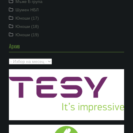
Мъже Б група
Шумен НБЛ
Юноши (17)
Юноши (18)
Юноши (19)
Архив
Архив