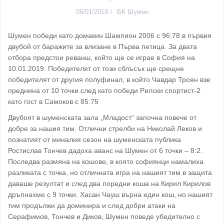
06/01/2019
БК Шумен
Шумен победи като домакин Шампион 2006 с 96:78 в първия
двубой от баражите за влизане в Първа петица. За двата
отбора предстои реванш, който ще се играе в София на
10.01.2019. Победителят от този сблъсък ще срещне
победителят от другия полуфинал, в който Чавдар Троян взе
преднина от 10 точки след като победи Рилски спортист-2
като гост в Самоков с 85:75
Двубоят в шуменската зала „Младост“ започна повече от
добре за нашия тим. Отлични стрелби на Николай Леков и
познатият от миналия сезон на шуменската публика
Ростислав Тончев дадоха аванс на Шумен от 6 точки – 8:2.
Последва размяна на кошове, в която софиянци намалиха
разликата с точка, но отличната игра на нашият тим в защита
даваше резултат и след два поредни коша на Кирил Кирилов
дръпнахме с 9 точки. Хасан Чауш върна един кош, но нашият
тим продължи да доминира и след добри атаки на
Серафимов, Тончев и Диков, Шумен поведе убедително с