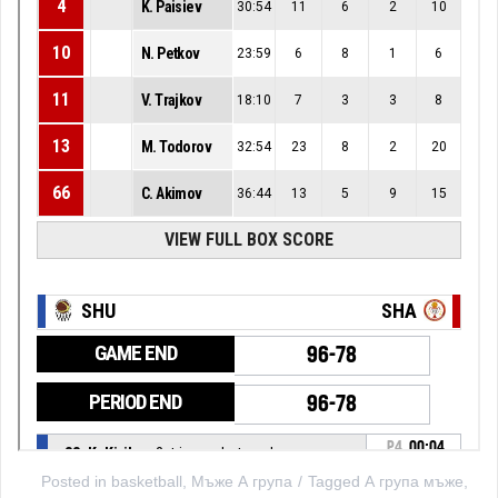
Posted in
basketball
,
Мъже А група
Tagged
А група мъже
,