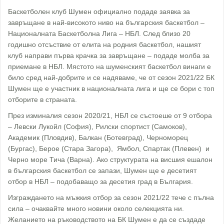
Баскетболен клуб Шумен официално подаде заявка за
завръщане в най-високото ниво на българския баскетбол –
Националната Баскетболна Лига – НБЛ. След близо 20
годишно отсъствие от елита на родния баскетбол, нашият
клуб направи първа крачка за завръщане – подаде молба за
приемане в НБЛ. Мястото на шуменският баскетбол винаги е
било сред най-добрите и се надяваме, че от сезон 2021/22 БК
Шумен ще е участник в националната лига и ще се бори с топ
отборите в страната.
През изминалия сезон 2020/21, НБЛ се състоеше от 9 отбора
– Левски Лукойл (София), Рилски спортист (Самоков),
Академик (Пловдив), Балкан (Ботевград), Черноморец
(Бургас), Берое (Стара Загора), Ямбол, Спартак (Плевен) и
Черно море Тича (Варна). Ако структурата на висшия ешалон
в българския баскетбол се запази, Шумен ще е десетият
отбор в НБЛ – подобаващо за десетия град в България.
Изграждането на мъжкия отбор за сезон 2021/22 тече с пълна
сила – очаквайте много новини около селекцията ни.
Желанието на ръководството на БК Шумен е да се създаде