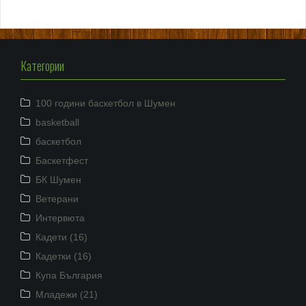
Категории
100 години баскетбол в Шумен
basketball
баскетбол
Баскетфест
БК Шумен
Ветерани
Интервюта
Кадети (16)
Кадетки (16)
Купа България
Младежи (21)