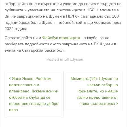
отбор, който още с първото си участие да спечели сърцата на
публиката и уважението на противниците в НБЛ. Напомняме
Ви, че завръщането на Шумен в НБЛ би съвпаднало със 100
години баскетбол в Шумен – юбилей, който ще честваме през
2022 година.
Следете сайта ни и
Фейсбук страницата
на клуба, за да
разберете подробности около завръщането на БК Шумен в
елита на българския баскетбол.
Posted in
БК Шумен
Навигация
Янко Янков: Работим
Момичета(14): Шумен не
целенасочено и
излъчи отбор на
планирано, искаме всички
финалите, но имаше
отбори на клуба да се
силно представяне от
представят на едно добро
наша състезателка
ниво