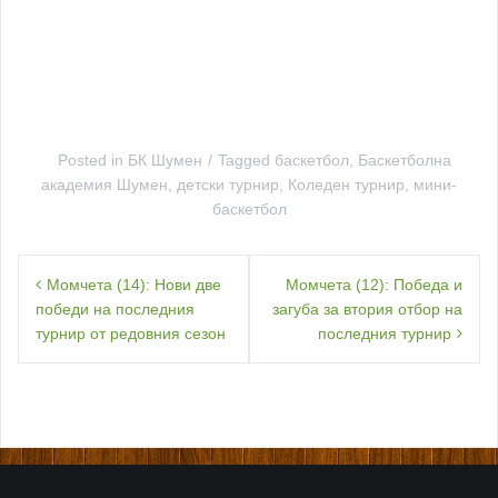
Posted in
БК Шумен
Tagged
баскетбол
,
Баскетболна
академия Шумен
,
детски турнир
,
Коледен турнир
,
мини-
баскетбол
Навигация
Момчета (14): Нови две
Момчета (12): Победа и
победи на последния
загуба за втория отбор на
турнир от редовния сезон
последния турнир