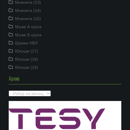
Момчета (13)
Момчета (14)
Момчета (15)
Мъже А група
Мъже Б група
Шумен НБЛ
Юноши (17)
Юноши (18)
Юноши (19)
Архив
Архив