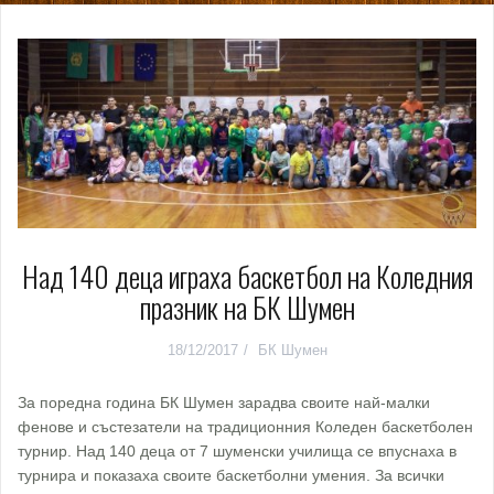
Над 140 деца играха баскетбол на Коледния
празник на БК Шумен
18/12/2017
БК Шумен
За поредна година БК Шумен зарадва своите най-малки
фенове и състезатели на традиционния Коледен баскетболен
турнир. Над 140 деца от 7 шуменски училища се впуснаха в
турнира и показаха своите баскетболни умения. За всички