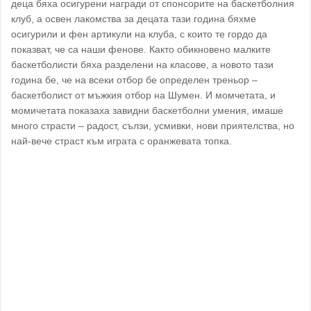
деца бяха осигурени награди от спонсорите на баскетболния
клуб, а освен лакомства за децата тази година бяхме
осигурили и фен артикули на клуба, с които те гордо да
показват, че са наши фенове. Както обикновено малките
баскетболисти бяха разделени на класове, а новото тази
година бе, че на всеки отбор бе определен треньор –
баскетболист от мъжкия отбор на Шумен. И момчетата, и
момичетата показаха завидни баскетболни умения, имаше
много страсти – радост, сълзи, усмивки, нови приятелства, но
най-вече страст към играта с оранжевата топка.