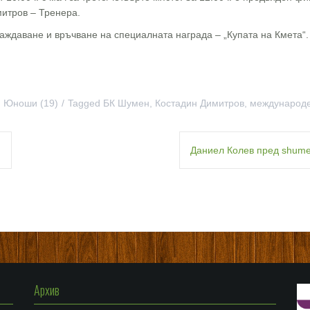
митров – Тренера.
аждаване и връчване на специалната награда – „Купата на Кмета“.
,
Юноши (19)
Tagged
БК Шумен
,
Костадин Димитров
,
международе
Я
Даниел Колев пред shume
Архив