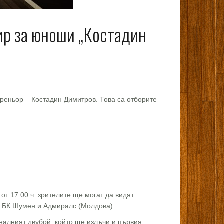
ир за юноши „Костадин
реньор – Костадин Димитров. Това са отборите
от 17.00 ч. зрителите ще могат да видят
т БК Шумен и Адмиралс (Молдова).
иналният двубой, който ще излъчи и първия