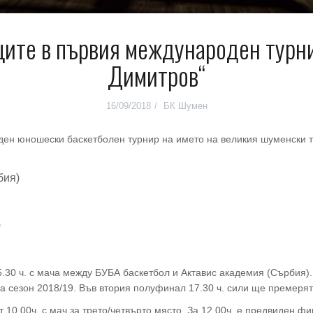
ците в първия международен турн
Димитров“
16/09/2018
БК Шумен
ден юношески баскетболен турнир на името на великия шуменски т
бия)
)
.30 ч. с мача между БУБА баскетбол и Актавис академия (Сърбия). 
а сезон 2018/19. Във втория полуфинал 17.30 ч. сили ще премеря
 10.00ч. с мач за трето/четвърто място. За 12.00ч. е предвиден ф