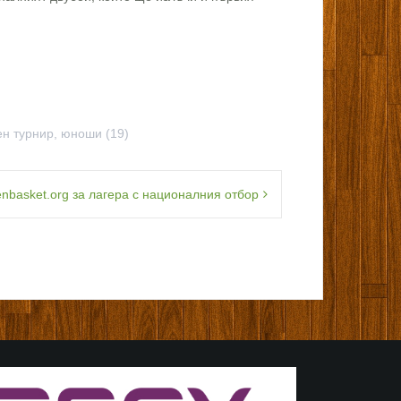
н турнир
,
юноши (19)
nbasket.org за лагера с националния отбор