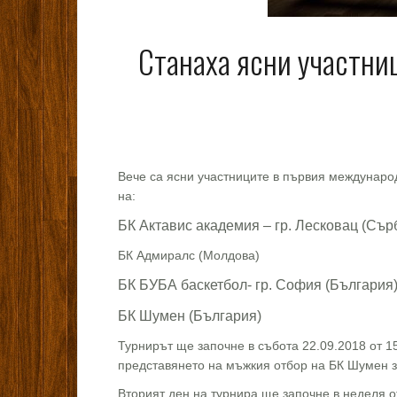
Станаха ясни участни
Вече са ясни участниците в първия междунаро
на:
БК Актавис академия – гр. Лесковац (Сър
БК Адмиралс (Молдова)
БК БУБА баскетбол- гр. София (България
БК Шумен (България)
Турнирът ще започне в събота 22.09.2018 от 15
представянето на мъжкия отбор на БК Шумен з
Вторият ден на турнира ще започне в неделя от