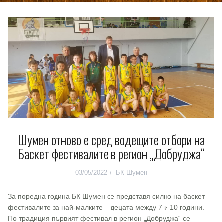
Шумен отново е сред водещите отбори на
Баскет фестивалите в регион „Добруджа“
03/05/2022
БК Шумен
За поредна година БК Шумен се представя силно на баскет
фестивалите за най-малките – децата между 7 и 10 години.
По традиция първият фестивал в регион „Добруджа“ се