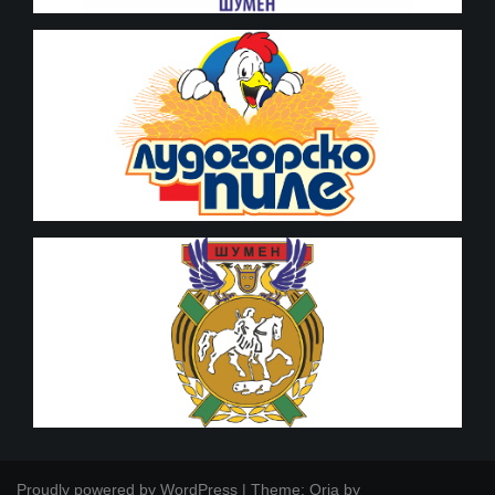
Proudly powered by WordPress
|
Theme:
Oria
by