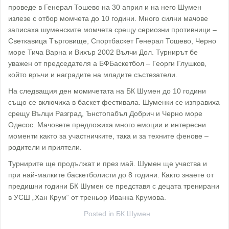
проведе в Генерал Тошево на 30 април и на него Шумен
излезе с отбор момчета до 10 години. Много силни мачове
записаха шуменските момчета срещу сериозни противници –
Светкавица Търговище, Спортбаскет Генерал Тошево, Черно
море Тича Варна и Вихър 2002 Вълчи Дол. Турнирът бе
уважен от председателя а БФБаскетбол – Георги Глушков,
който връчи и наградите на младите състезатели.
На следващия ден момичетата на БК Шумен до 10 години
също се включиха в баскет фестивала. Шуменки се изправиха
срещу Вълци Разград, Ънстопабъл Добрич и Черно море
Одесос. Мачовете предложиха много емоции и интересни
моменти както за участничките, така и за техните фенове –
родители и приятели.
Турнирите ще продължат и през май. Шумен ще участва и
при най-малките баскетболисти до 8 години. Както знаете от
предишни години БК Шумен се представя с децата тренирани
в УСШ „Хан Крум“ от треньор Иванка Крумова.
Posted in
БК Шумен