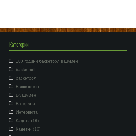
Категории
100 години баскетбол в Шумен
basketball
баскетбол
Баскетфест
БК Шумен
Ветерани
Интервюта
Кадети (16)
Кадетки (16)