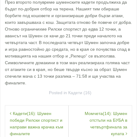
През второто полувреме шуменските кадети продължиха да
бъдат по-добрия отбор на терена. Нашият тим обираше
борбите под кошовете и организираше добри бързи атаки,
които завършваха с кош. Защитата отново бе повече от добра.
Отново ограничихме Рилски спортист до едва 12 точки, а
авансът на Шумен се качи до 21 точки преди началото на
четвъртата част. В последната четвърт Шумен започна добре
и игра равностойно до средата, но в края се почувства спад в
мотивацията на нашия отбор и „Рилецо“ се възползва.
Символичните домакини в този мач реализираха голяма част
от атаките си в края, но беше твърде късно за обрат. Шумен
спечели мача с 13 точки разлика – 71:58 и ще участва на
финалите.
Posted in
Кадети (16)
Навигация
Кадети(16): Шумен
Момчета(14): Шумен
победи Рилски спортист и
отстъпи на БУБА в
направи важна крачка към
четвъртфинала за
финалите
купата