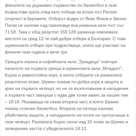
финалите на държавно първенство по баскетбол в тази
възрастова група след като победи за втори път Рилски
спортист в баражите. Отборът воден от Янко Янков и Звонко
Папак се наложи над самоковци във реванша като гост със
71:58. Така с общ резултат 155:128 шуменци извоюваха
мястото си сред 12-те най-добри отбори в България. С това
шуменските отбори при подрастващи, които ще участват на
финали тази година е вече три.
Срещата играна в софийската зала „Триадица“ повтори
началото на първата среща в шуменската зала „Младост“.
Бърза и равностойна игра, в която отборите си разменяха
резултатни атаки. Шумен показа по-добра игра в защита в
края на първата четвърт, но не се възползвахме в нападение
и първата част завърши с едва две точки аванс за нашия тим
– 18:16. Решаваща се оказа втората част, в която Шумен
показа отличен баскетбол. Втората ни петица наложи
убийствена защита, а нападението ни почти не пропускаше в
тази четвърт. Разликата бързо скочи над 10 точки за Шумен и
затворихме частта с убедителното 24:12.