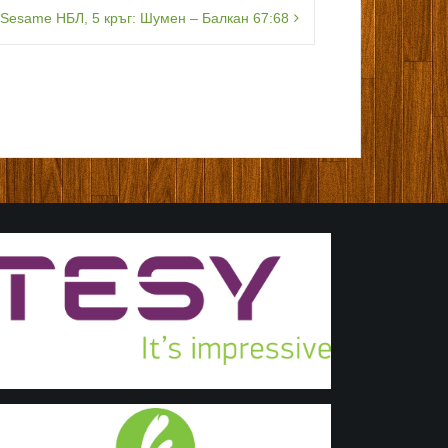
 Sesame НБЛ, 5 кръг: Шумен – Балкан 67:68