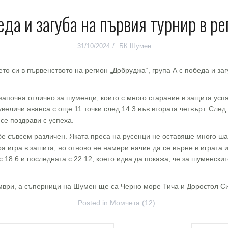
еда и загуба на първия турнир в ре
31/10/2024
БК Шумен
ето си в първенството на регион „Добруджа“, група А с победа и з
.
апочна отлично за шуменци, които с много старание в защита успях
величи аванса с още 11 точки след 14:3 във втората четвърт. Сле
 се поздрави с успеха.
е съвсем различен. Яката преса на русенци не оставяше много шанс
 игра в зашита, но отново не намери начин да се върне в играта и
с 18:6 и последната с 22:12, което идва да покажа, че за шуменск
ември, а съперници на Шумен ще са Черно море Тича и Доростол С
Posted in
Момчета (12)