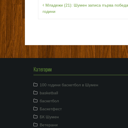
Навигация
Младежи (21): Шумен записа първа победа
години
Категории
100 години баскетбол в Шумен
basketball
баскетбол
Баскетфест
БК Шумен
Ветерани