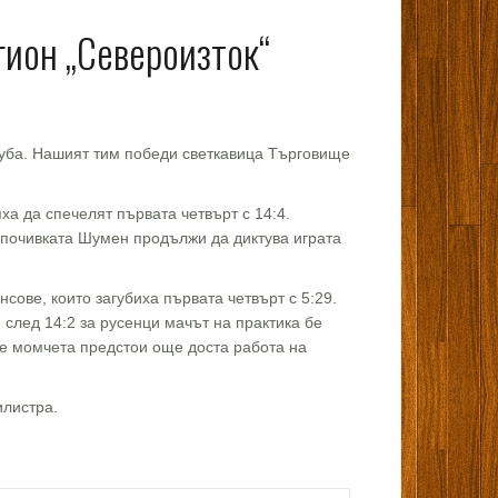
гион „Североизток“
агуба. Нашият тим победи светкавица Търговище
а да спечелят първата четвърт с 14:4.
д почивката Шумен продължи да диктува играта
ове, които загубиха първата четвърт с 5:29.
 след 14:2 за русенци мачът на практика бе
ите момчета предстои още доста работа на
илистра.