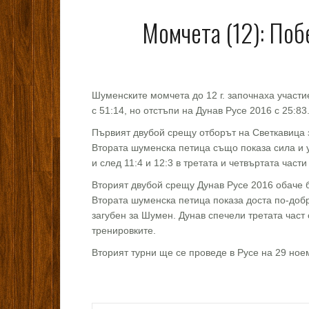
Момчета (12): Поб
Шуменските момчета до 12 г. започнаха участи
с 51:14, но отстъпи на Дунав Русе 2016 с 25:83
Първият двубой срещу отборът на Светкавица з
Втората шуменска петица също показа сила и у
и след 11:4 и 12:3 в третата и четвъртата части
Вторият двубой срещу Дунав Русе 2016 обаче б
Втората шуменска петица показа доста по-добра
загубен за Шумен. Дунав спечели третата част 
тренировките.
Вторият турни ще се проведе в Русе на 29 но