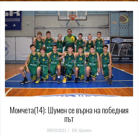
Момчета(14): Шумен се върна на победния
път
09/03/2021
БК Шумен