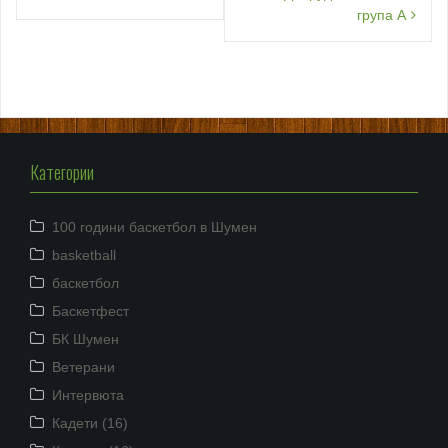
група А
Категории
100 години баскетбол в Шумен
basketball
баскетбол
Баскетфест
БК Шумен
Ветерани
Интервюта
Кадети (16)