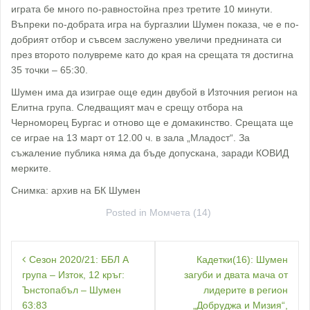
играта бе много по-равностойна през третите 10 минути.
Въпреки по-добрата игра на бургазлии Шумен показа, че е по-
добрият отбор и съвсем заслужено увеличи преднината си
през второто полувреме като до края на срещата тя достигна
35 точки – 65:30.
Шумен има да изиграе още един двубой в Източния регион на
Елитна група. Следващият мач е срещу отбора на
Черноморец Бургас и отново ще е домакинство. Срещата ще
се играе на 13 март от 12.00 ч. в зала „Младост“. За
съжаление публика няма да бъде допускана, заради КОВИД
мерките.
Снимка: архив на БК Шумен
Posted in
Момчета (14)
Навигация
Сезон 2020/21: ББЛ А
Кадетки(16): Шумен
група – Изток, 12 кръг:
загуби и двата мача от
Ънстопабъл – Шумен
лидерите в регион
63:83
„Добруджа и Мизия“,