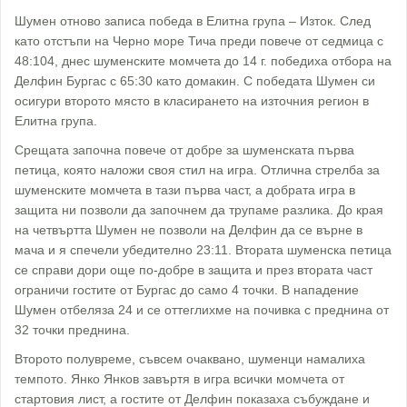
Шумен отново записа победа в Елитна група – Изток. След
като отстъпи на Черно море Тича преди повече от седмица с
48:104, днес шуменските момчета до 14 г. победиха отбора на
Делфин Бургас с 65:30 като домакин. С победата Шумен си
осигури второто място в класирането на източния регион в
Елитна група.
Срещата започна повече от добре за шуменската първа
петица, която наложи своя стил на игра. Отлична стрелба за
шуменските момчета в тази първа част, а добрата игра в
защита ни позволи да започнем да трупаме разлика. До края
на четвъртта Шумен не позволи на Делфин да се върне в
мача и я спечели убедително 23:11. Втората шуменска петица
се справи дори още по-добре в защита и през втората част
ограничи гостите от Бургас до само 4 точки. В нападение
Шумен отбеляза 24 и се оттеглихме на почивка с преднина от
32 точки преднина.
Второто полувреме, съвсем очаквано, шуменци намалиха
темпото. Янко Янков завъртя в игра всички момчета от
стартовия лист, а гостите от Делфин показаха събуждане и