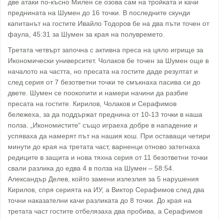
две атаки по-късно Милен се озова сам на тройката и качи
преднината на Шумен до 16 точки. В последните скунди
капитанът на гостите Ивайло Тодоров бе на два пъти точен от
фаула, 45:31 за Шумен за края на полувремето.
Третата четвърт започна с активна преса на цяло игрище за
Икономически университет. Чолаков бе точен за Шумен още в
началото на частта, но пресата на гостите даде резултат и
след серия от 7 безответни точки те смъкнаха пасива си до
двете. Шумен се поокопити и намери начини да разбие
пресата на гостите. Кирилов, Чолаков и Серафимов
бележеха, за да поддържат преднина от 10-13 точки в наша
полза. „Икономистите“ също играеха добре в нападение и
успяваха да намерят път на нашия кош. При оставащи четири
минути до края на третата част, варненци отново затегнаха
редиците в защита и нова тяхна серия от 11 безответни точки
свали разлика до едва 4 в полза на Шумен – 58:54.
Александър Делев, който замени излезлия за 5 нарушения
Кирилов, спря серията на ИУ, а Виктор Серафимов след два
точни наказателни качи разликата до 8 точки. До края на
третата част гостите отбелязаха два пробива, а Серафимов