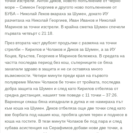
точни изстрели. Антон Диков, новото попълнение от Черно
море – Симеон Георгиев и другото ново попъленение от
БУБА – Николай Леков вкараха за Шумен, докато ИУ
разчитаха на Николай Георгиев, Иван Иванов и Николай
Маринов за точни изстрели. В крайна сметка Шумен спечели
първата четвърт с 21:18.
През втората част двубоят продължи с размяна на точни
стрелби – Кирилов и Чолаков и Диков за Шумен, а за ИУ
Коцев, Кръстев, Георгиев и Маринов бележеха. В средата на
частта последва период без кош, съперниците се бяха
захапали здраво в защита и не си оставяха много
възможности. Четири минути преди края на първото
полувреме Милен Чолаков бе точен от тройката, последва
добра защита на Шумен и след като Кирилов отбеляза от
средна дистанция, нашият тим поведе с 11 точки – 37:26.
Варненци сякаш бяха изпаднали в дупка и не намираха път
към коша на Шумен. Диков отбеляза още две точки след като
взе борбата под нашия кош, пробяга целия терен и поднесе в
коша на гостите. В тези минути Чолаков бе под пара и след
хубава асистенция на Серафимов добави нови две точки, а