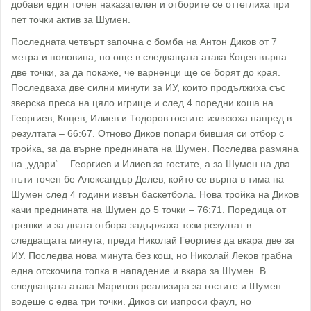
добави един точен наказателен и отборите се оттеглиха при
пет точки актив за Шумен.
Последната четвърт започна с бомба на Антон Диков от 7
метра и половина, но още в следващата атака Коцев върна
две точки, за да покаже, че варненци ще се борят до края.
Последваха две силни минути за ИУ, които продължиха със
зверска преса на цяло игрище и след 4 поредни коша на
Георгиев, Коцев, Илиев и Тодоров гостите излязоха напред в
резултата – 66:67. Отново Диков попари бившия си отбор с
тройка, за да върне преднината на Шумен. Последва размяна
на „удари“ – Георгиев и Илиев за гостите, а за Шумен на два
пъти точен бе Александър Делев, който се върна в тима на
Шумен след 4 години извън баскетбола. Нова тройка на Диков
качи преднината на Шумен до 5 точки – 76:71. Поредица от
грешки и за двата отбора задържаха този резултат в
следващата минута, преди Николай Георгиев да вкара две за
ИУ. Последва нова минута без кош, но Николай Леков грабна
една отскочила топка в нападение и вкара за Шумен. В
следващата атака Маринов реализира за гостите и Шумен
водеше с едва три точки. Диков си изпроси фаул, но