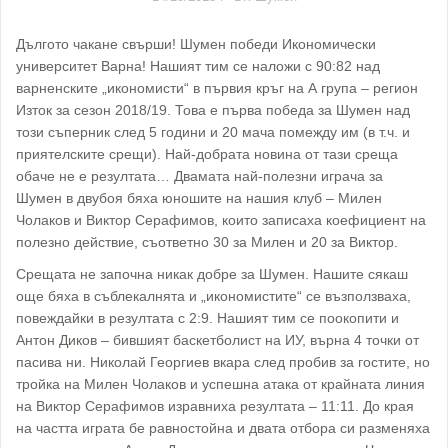
Дългото чакане свърши! Шумен победи Икономически
университет Варна! Нашият тим се наложи с 90:82 над
варненските „икономисти“ в първия кръг на А група – регион
Изток за сезон 2018/19. Това е първа победа за Шумен над
този съперник след 5 години и 20 мача помежду им (в т.ч. и
приятелските срещи). Най-добрата новина от тази среща
обаче не е резултата… Двамата най-полезни играча за
Шумен в двубоя бяха юношите на нашия клуб – Милен
Чолаков и Виктор Серафимов, които записаха коефициент на
полезно действие, съответно 30 за Милен и 20 за Виктор.
Срещата не започна никак добре за Шумен. Нашите сякаш
още бяха в съблекалнята и „икономистите“ се възползваха,
повеждайки в резултата с 2:9. Нашият тим се поокопити и
Антон Диков – бившият баскетболист на ИУ, върна 4 точки от
пасива ни. Николай Георгиев вкара след пробив за гостите, но
тройка на Милен Чолаков и успешна атака от крайната линия
на Виктор Серафимов изравниха резултата – 11:11. До края
на частта играта бе равностойна и двата отбора си разменяха