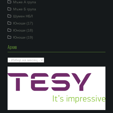
Мъже А група
Мъже Б група
Шумен НБЛ
Юноши (17)
Юноши (18)
Юноши (19)
Архив
Архив