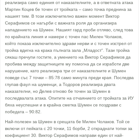
реализира само единия от наказателните, а в ответната атака
Мартин Коцев бе точен от тройката – само точка преднина за
нашият тим. В този изключително важен момент Виктор
Серафимов се нагърби с важната роля да организира
нападението на Шумен. Нашият гард проби отляво, след това
по крайната линия и намери с точен пас Милен Чолаков,
който показа изключително здрави нерви и с точен изстрел от
тройка вдигна на крака пълната зала „Младост“. Тази тройка
сякаш пречупи гостите, а умението на Виктор Серафимов да
пробива между защитниците му помогна да си изработи две
нарушение, като реализира три от наказателните и Шумен
поведе със 7 точки – 85:78 само минута преди края. Последва
глупав фаул на шуменци, а Тодоров реализира двата
наказателни, но Делев отново бе точен за Шумен в
последвалата атака. Опитите на отчаянието от тройката за ИУ
бяха неуспешни и в крайна сметка Шумен се поздрави с
победата – 90:82.
Най-полезен за Шумен в срещата бе Милен Чолаков. Той се
включи от пейката с 20 точки, 11 борби, 2 откраднати топки за
коефициент 30. Виктор Серафимов направи един от най-