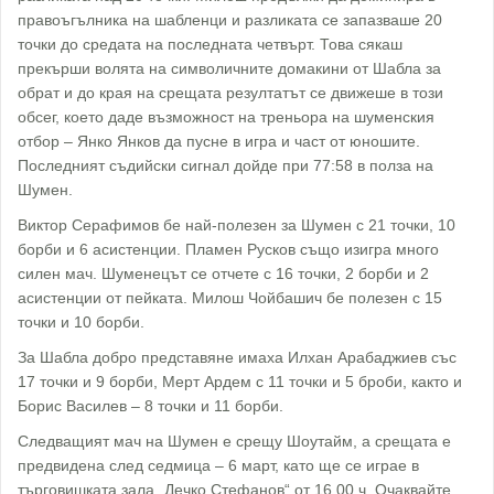
правоъгълника на шабленци и разликата се запазваше 20
точки до средата на последната четвърт. Това сякаш
прекърши волята на символичните домакини от Шабла за
обрат и до края на срещата резултатът се движеше в този
обсег, което даде възможност на треньора на шуменския
отбор – Янко Янков да пусне в игра и част от юношите.
Последният съдийски сигнал дойде при 77:58 в полза на
Шумен.
Виктор Серафимов бе най-полезен за Шумен с 21 точки, 10
борби и 6 асистенции. Пламен Русков също изигра много
силен мач. Шуменецът се отчете с 16 точки, 2 борби и 2
асистенции от пейката. Милош Чойбашич бе полезен с 15
точки и 10 борби.
За Шабла добро представяне имаха Илхан Арабаджиев със
17 точки и 9 борби, Мерт Ардем с 11 точки и 5 броби, както и
Борис Василев – 8 точки и 11 борби.
Следващият мач на Шумен е срещу Шоутайм, а срещата е
предвидена след седмица – 6 март, като ще се играе в
търговишката зала „Дечко Стефанов“ от 16.00 ч. Очаквайте