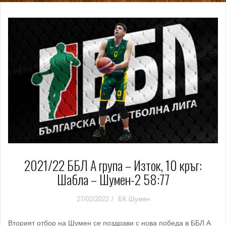
2021/22 ББЛ А група – Изток, 10 кръг:
Шабла – Шумен-2 58:77
27/02/2022
БК Шумен
Вторият отбор на Шумен се поздрави с нова победа в ББЛ А