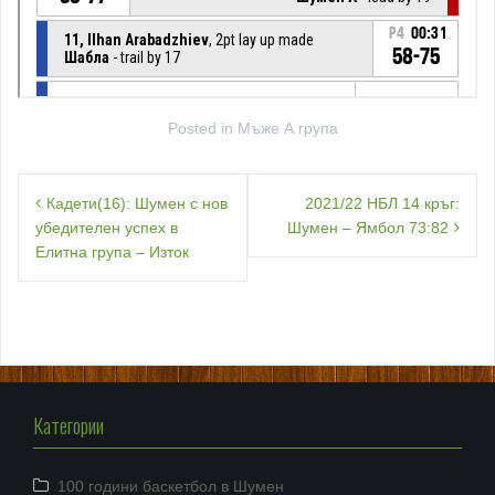
Posted in
Мъже А група
Навигация
Кадети(16): Шумен с нов
2021/22 НБЛ 14 кръг:
убедителен успех в
Шумен – Ямбол 73:82
Елитна група – Изток
Категории
100 години баскетбол в Шумен