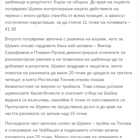
шабленци и резултатът бързо се обърна. До края на първото
полувреме Шумен контролираше изцяло действията на
терена с много добра стрелба от всяка позиция, а авансът
постепенно нарастваше, за да стигне 11 точки на почивката –
41:30.
Второто полувреме започна с размяна на кошове, като за
Шумен отново гардовете бяха най-активни – Виктор
Серафимов и Пламен Русков демонстрираха отличните си
реализаторски умения и не позволиха на шабленци да се
доближат в резултата. Шумен заздрави и защитата, което
помогна на разликата да мине 20 точки до средата на третата
четвърт, в която Ростислав Тончев отново показа
безмилостния си мерник от тройката. Това сякаш успокои
шуменските баскетболисти и опитният отбор на Шабла
веднага се възползва, сваляйки 6 точки от изоставането си.
Пропуските на Шумен не продължиха дълго и до края на
частта разликата се запази над 15 точки.
Последната част започна силно за Шумен – тройка на Тончев
и отиграване на Чойбашич в подкошието отново качиха
разликата над 20 точки. Милош продължи да доминира в