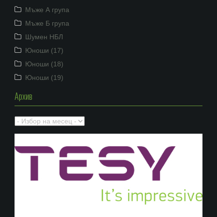
Мъже А група
Мъже Б група
Шумен НБЛ
Юноши (17)
Юноши (18)
Юноши (19)
Архив
Архив