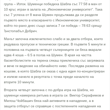
група – Изток. Шуменци победиха Шабла със 77:58 в мач от
10 кръг, игран в залата на „Икономически университет“. Така
със 7 успеха от 8 мача Шумен продължава да си разделя
първото място в класирането с Икономически университет,
който по-рано днес също записа 7 си победа – 78:63 срещу
Ънстопабъл Добрич.
Мачът започна изключително слабo и за двата отбора, които
редуваха пропуски и технически грешки. В първите 5 минути и
половина на първата четвърт съперниците си бяха вкарали
едва 4 коша – 6:5 в полза на Шумен. В края на частта
баскетболистите на терена сякаш приключиха със загрявката
и вече ги видяхме на обичайното ниво. Последва размяна на
кошове, в която Шабла се оказа с една идея по-концентриран
и излезе начело в резултата с точка преди началото на
вторите 10 минути.
Втората четвърт започна с по-добра игра на Шабла, но
шуменци намериха ритъма в играта си. Виктор Серафимов и
Милош Чойбашич бяха най-активните в нападение, а в
защита отборът се справяше с постепенните нападения на