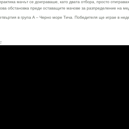
 практика мачът се доиграваше, като двата отбора, просто отиграв
грова обстановка преди оставащите мачове за разпределение на мед
твъртия в група А – Черно море Тича. Победителя ще играе в недел
: