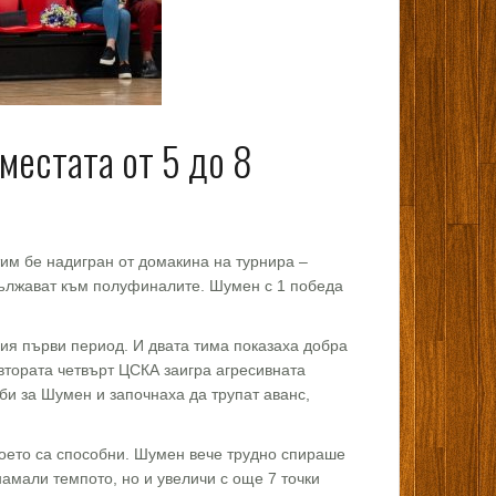
местата от 5 до 8
им бе надигран от домакина на турнира –
родължават към полуфиналите. Шумен с 1 победа
лия първи период. И двата тима показаха добра
 втората четвърт ЦСКА заигра агресивната
би за Шумен и започнаха да трупат аванс,
което са способни. Шумен вече трудно спираше
намали темпото, но и увеличи с още 7 точки