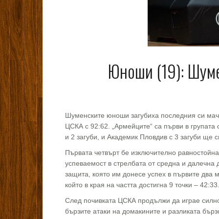
Юноши (19): Шуме
Шуменските юноши загубиха последния си мач 
ЦСКА с 92:62. „Армейците“ са първи в групата
и 2 загуби, и Академик Пловдив с 3 загуби ще с
Първата четвърт бе изключително равностойна.
успеваемост в стрелбата от средна и далечна 
защита, която им донесе успех в първите два 
който в края на частта достигна 9 точки – 42:33
След почивката ЦСКА продължи да играе силно
бързите атаки на домакините и разликата бързо