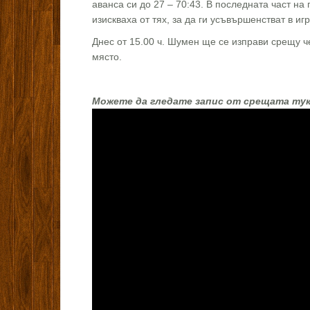
аванса си до 27 – 70:43. В последната част на
изискваха от тях, за да ги усъвършенстват в и
Днес от 15.00 ч. Шумен ще се изправи срещу че
място.
Можете да гледате запис от срещата тук