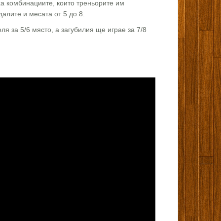
аха комбинациите, които треньорите им
алите и месата от 5 до 8.
я за 5/6 място, а загубилия ще играе за 7/8