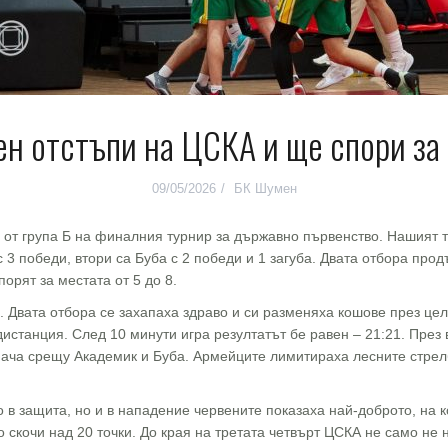
н отстъпи на ЦСКА и ще спори за 
09/05/2026
БК Шумен
от група Б на финалния турнир за държавно първенство. Нашият т
 с 3 победи, втори са Буба с 2 победи и 1 загуба. Двата отбора п
порят за местата от 5 до 8.
 Двата отбора се захапаха здраво и си разменяха кошове през це
дистанция. След 10 минути игра резултатът бе равен – 21:21. През
мача срещу Академик и Буба. Армейците лимитираха лесните стрел
.
 в защита, но и в нападение червените показаха най-доброто, на 
 скочи над 20 точки. До края на третата четвърт ЦСКА не само не 