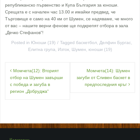
републиканско първенство и Купа България за юноши.
Срещата е с начален час 13.00 и имайки предвид, че
Търговище е само на 40 км от Шумен, се надяваме, че много
от вас – нашите верни фенове ще подкрепят отбора в зала
„Дечко Стефанов“!
Posted in
Юноши (19)
Tagged
баскетбол
,
Делфин Бургас
,
Елитна група
,
Изток
,
Шумен
,
юноши (19)
Навигация
Момчета(12): Вторият
Момчета(14): Шумен
отбор на Шумен завърши
загуби от Сливен баскет в
с победа и загуба в
предпоследния кръг
регион „Добруджа“