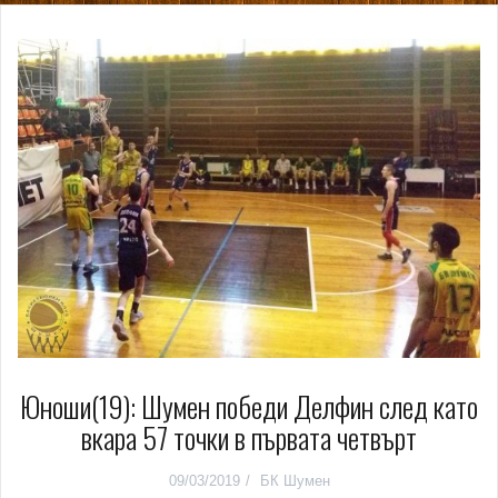
Юноши(19): Шумен победи Делфин след като
вкара 57 точки в първата четвърт
09/03/2019
БК Шумен