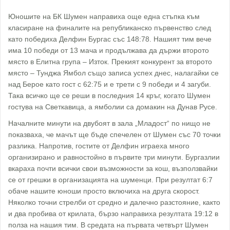
Юношите на БК Шумен направиха още една стъпка към
класиране на финалите на републиканско първенство след
като победиха Делфин Бургас със 148:78. Нашият тим вече
има 10 победи от 13 мача и продължава да държи второто
място в Елитна група – Изток. Прекият конкурент за второто
място – Тунджа Ямбол също записа успех днес, налагайки се
над Берое като гост с 62:75 и е трети с 9 победи и 4 загуби.
Така всичко ще се реши в последния 14 кръг, когато Шумен
гостува на Светкавица, а ямболии са домакин на Дунав Русе.
Началните минути на двубоят в зала „Младост“ по нищо не
показваха, че мачът ще бъде спечелен от Шумен със 70 точки
разлика. Напротив, гостите от Делфин играеха много
организирано и равностойно в първите три минути. Бургазлии
вкараха почти всички свои възможности за кош, възползвайки
се от грешки в организацията на шуменци. При резултат 6:7
обаче нашите юноши просто включиха на друга скорост.
Няколко точни стрелби от средно и далечно разстояние, както
и два пробива от крилата, бързо направиха резултата 19:12 в
полза на нашия тим. В средата на първата четвърт Шумен