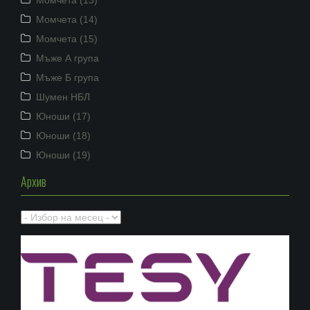
Момчета (14)
Момчета (15)
Мъже А група
Мъже Б група
Шумен НБЛ
Юноши (17)
Юноши (18)
Юноши (19)
Архив
Архив