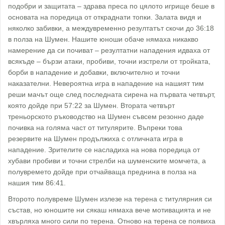
подобри и защитата – здрава преса по цялото игрище беше в
основата на поредица от откраднати топки. Залата видя и
няколко забивки, а междувременно резултатът скочи до 36:18
в полза на Шумен. Нашите юноши обаче нямаха никакво
намерение да си почиват – резултатни нападения идваха от
всякъде – бързи атаки, пробиви, точни изстрели от тройката,
борби в нападение и добавки, включително и точни
наказателни. Невероятна игра в нападение на нашият тим
реши мачът още след последната сирена на първата четвърт,
която дойде при 57:22 за Шумен. Втората четвърт
треньорското ръководство на Шумен съвсем резонно даде
почивка на голяма част от титулярите. Въпреки това
резервите на Шумен продължиха с отличната игра в
нападение. Зрителите се насладиха на нова поредица от
хубави пробиви и точни стрелби на шуменските момчета, а
полувремето дойде при отчайваща преднина в полза на
нашия тим 86:41.
Второто полувреме Шумен излезе на терена с титулярния си
състав, но юношите ни сякаш нямаха вече мотивацията и не
хвърляха много сили по терена. Отново на терена се появиха