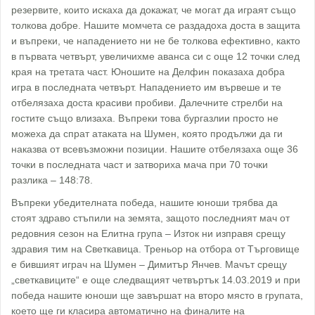
резервите, които искаха да докажат, че могат да играят също
толкова добре. Нашите момчета се раздадоха доста в защита
и въпреки, че нападението ни не бе толкова ефективно, както
в първата четвърт, увеличихме аванса си с още 12 точки след
края на третата част. Юношите на Делфин показаха добра
игра в последната четвърт. Нападението им вървеше и те
отбелязаха доста красиви пробиви. Далeчните стрелби на
гостите също влизаха. Въпреки това бургазлии просто не
можеха да спрат атаката на Шумен, която продължи да ги
наказва от всевъзможни позиции. Нашите отбелязаха още 36
точки в последната част и затвориха мача при 70 точки
разлика – 148:78.
Въпреки убедителната победа, нашите юноши трябва да
стоят здраво стъпили на земята, защото последният мач от
редовния сезон на Елитна група – Изток ни изправя срещу
здравия тим на Светкавица. Треньор на отбора от Търговище
е бившият играч на Шумен – Димитър Янчев. Мачът срещу
„светкавиците“ е още следващият четвъртък 14.03.2019 и при
победа нашите юноши ще завършат на второ място в групата,
което ще ги класира автоматично на финалите на