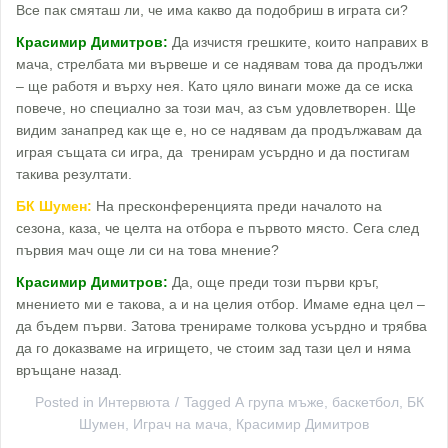
Все пак смяташ ли, че има какво да подобриш в играта си?
Красимир Димитров:
Да изчистя грешките, които направих в
мача, стрелбата ми вървеше и се надявам това да продължи
– ще работя и върху нея. Като цяло винаги може да се иска
повече, но специално за този мач, аз съм удовлетворен. Ще
видим занапред как ще е, но се надявам да продължавам да
играя същата си игра, да тренирам усърдно и да постигам
такива резултати.
БК Шумен:
На пресконференцията преди началото на
сезона, каза, че целта на отбора е първото място. Сега след
първия мач още ли си на това мнение?
Красимир Димитров:
Да, още преди този първи кръг,
мнението ми е такова, а и на целия отбор. Имаме една цел –
да бъдем първи. Затова тренираме толкова усърдно и трябва
да го доказваме на игрището, че стоим зад тази цел и няма
връщане назад.
Posted in
Интервюта
Tagged
А група мъже
,
баскетбол
,
БК
Шумен
,
Играч на мача
,
Красимир Димитров