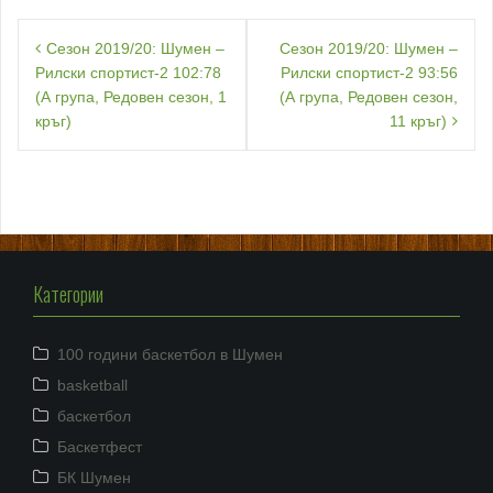
Навигация
Сезон 2019/20: Шумен –
Сезон 2019/20: Шумен –
Рилски спортист-2 102:78
Рилски спортист-2 93:56
(А група, Редовен сезон, 1
(А група, Редовен сезон,
кръг)
11 кръг)
Категории
100 години баскетбол в Шумен
basketball
баскетбол
Баскетфест
БК Шумен