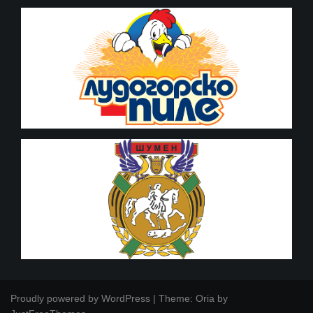
Proudly powered by WordPress
|
Theme:
Oria
by