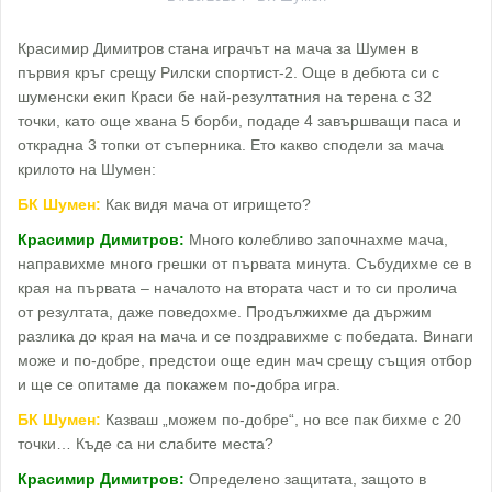
Красимир Димитров стана играчът на мача за Шумен в
първия кръг срещу Рилски спортист-2. Още в дебюта си с
шуменски екип Краси бе най-резултатния на терена с 32
точки, като още хвана 5 борби, подаде 4 завършващи паса и
открадна 3 топки от съперника. Ето какво сподели за мача
крилото на Шумен:
БК Шумен:
Как видя мача от игрището?
Красимир Димитров:
Много колебливо започнахме мача,
направихме много грешки от първата минута. Събудихме се в
края на първата – началото на втората част и то си пролича
от резултата, даже поведохме. Продължихме да държим
разлика до края на мача и се поздравихме с победата. Винаги
може и по-добре, предстои още един мач срещу същия отбор
и ще се опитаме да покажем по-добра игра.
БК Шумен:
Казваш „можем по-добре“, но все пак бихме с 20
точки… Къде са ни слабите места?
Красимир Димитров:
Определено защитата, защото в