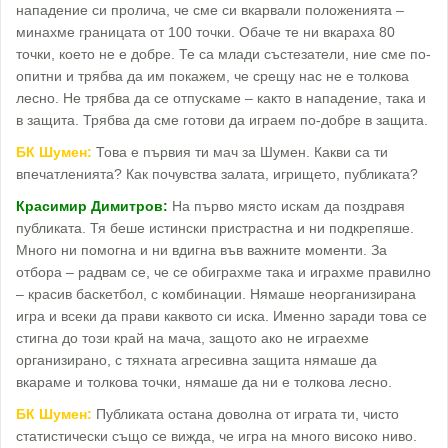
нападение си пролича, че сме си вкарвали положенията –
минахме границата от 100 точки. Обаче те ни вкараха 80
точки, което не е добре. Те са млади състезатели, ние сме по-
опитни и трябва да им покажем, че срещу нас не е толкова
лесно. Не трябва да се отпускаме – както в нападение, така и
в защита. Трябва да сме готови да играем по-добре в защита.
БК Шумен:
Това е първия ти мач за Шумен. Какви са ти
впечатленията? Как почувства залата, игрището, публиката?
Красимир Димитров:
На първо място искам да поздравя
публиката. Тя беше истински пристрастна и ни подкрепяше.
Много ни помогна и ни вдигна във важните моменти. За
отбора – радвам се, че се обиграхме така и играхме правилно
– красив баскетбол, с комбинации. Нямаше неорганизирана
игра и всеки да прави каквото си иска. Именно заради това се
стигна до този край на мача, защото ако не играехме
организирано, с тяхната агресивна защита нямаше да
вкараме и толкова точки, нямаше да ни е толкова лесно.
БК Шумен:
Публиката остана доволна от играта ти, чисто
статистически също се вижда, че игра на много високо ниво.