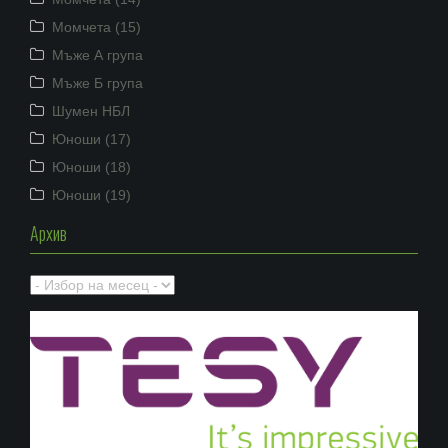
Момчета (15)
Мъже А група
Мъже Б група
Шумен НБЛ
Юноши (17)
Юноши (18)
Юноши (19)
Архив
Архив