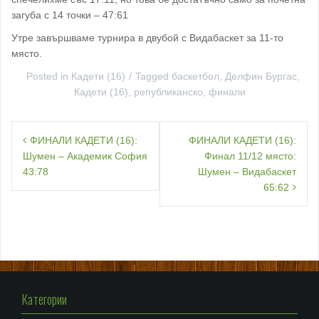
загуба с 14 точки – 47:61
Утре завършваме турнира в двубой с Видабаскет за 11-то
място.
Posted in
Кадети (16)
Tagged
баскетбол
,
Делфин Бургас
,
Кадети (16)
,
републиканско
,
финали
Навигация
ФИНАЛИ КАДЕТИ (16):
ФИНАЛИ КАДЕТИ (16):
Шумен – Академик София
Финал 11/12 място:
43:78
Шумен – Видабаскет
65:62
Категории