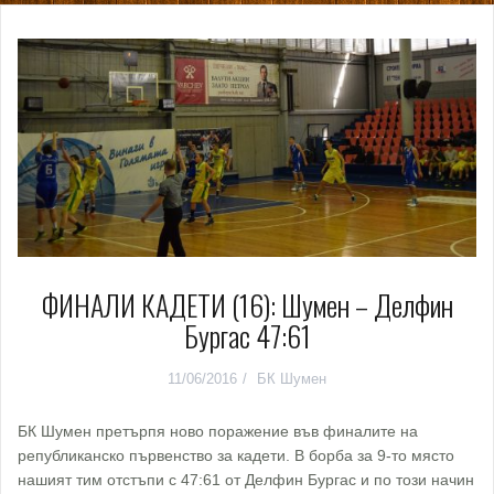
ФИНАЛИ КАДЕТИ (16): Шумен – Делфин
Бургас 47:61
11/06/2016
БК Шумен
БК Шумен претърпя ново поражение във финалите на
републиканско първенство за кадети. В борба за 9-то място
нашият тим отстъпи с 47:61 от Делфин Бургас и по този начин