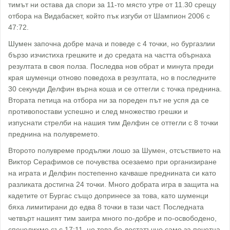
тимът ни остава да спори за 11-то място утре от 11.30 срещу
отбора на Видабаскет, който пък изгуби от Шампион 2006 с
47:72.
Шумен започна добре мача и поведе с 4 точки, но бургазлии
бързо изчистиха грешките и до средата на частта обърнаха
резултата в своя полза. Последва нов обрат и минута преди
края шуменци отново поведоха в резултата, но в последните
30 секунди Делфин върна коша и се оттегли с точка преднина.
Втората петица на отбора ни за пореден път не успя да се
противопостави успешно и след множество грешки и
изпуснати стрелби на нашия тим Делфин се оттегли с 8 точки
преднина на полувремето.
Второто полувреме продължи лошо за Шумен, отсъствието на
Виктор Серафимов се почувства осезаемо при организиране
на играта и Делфин постепенно качваше преднината си като
разликата достигна 24 точки. Много добрата игра в защита на
кадетите от Бургас също допринесе за това, като шуменци
бяха лимитирани до едва 8 точки в тази част. Последната
четвърт нашият тим заигра много по-добре и по-освободено,
спечелихме със 17:11, но това бе достатъчно само за почетна