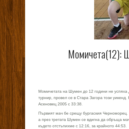
Момичета(12): Ш
Момичетата на Шумен до 12 години не успяха 
турнир, провел се в Стара Загора този уикенд
Асеновец 2005 с 33:38.
Първият мач бе срещу бургаския Черноморец. На
а през третата Шумен се вдигна да обръща мач
където отстъпихме с 12:16, за крайното 44:53.