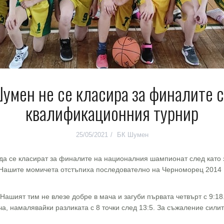
умен не се класира за финалите с
квалификационния турнир
25/05/2021
БК Шумен
да се класират за финалите на националния шампионат след като 
. Нашите момичета отстъпиха последователно на Черноморец 2014 Б
шият тим не влезе добре в мача и загуби първата четвърт с 9:18. 
а, намалявайки разликата с 8 точки след 13:5. За съжаление силит