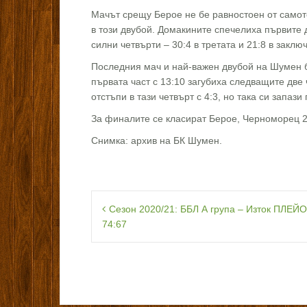
Мачът срещу Берое не бе равностоен от самото
в този двубой. Домакините спечелиха първите 
силни четвърти – 30:4 в третата и 21:8 в заклю
Последния мач и най-важен двубой на Шумен б
първата част с 13:10 загубиха следващите две 
отстъпи в тази четвърт с 4:3, но така си запаз
За финалите се класират Берое, Черноморец 2
Снимка: архив на БК Шумен.
Навигация
Сезон 2020/21: ББЛ А група – Изток ПЛЕ
74:67