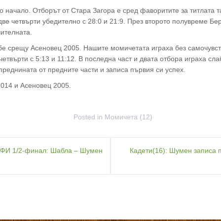
 начало. Отборът от Стара Загора е сред фаворитите за титлата та
две четвърти убедително с 28:0 и 21:9. През второто полувреме Б
чителната.
е срещу Асеновец 2005. Нашите момичетата играха без самочувств
четвърти с 5:13 и 11:12. В последна част и двата отбора играха сла
и преднината от предните части и записа първия си успех.
014 и Асеновец 2005.
Posted in
Момичета (12)
ЙОФИ 1/2-финал: Шабла – Шумен
Кадети(16): Шумен записа 