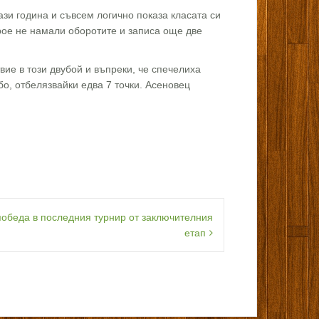
зи година и съвсем логично показа класата си
ерое не намали оборотите и записа още две
ие в този двубой и въпреки, че спечелиха
бо, отбелязвайки едва 7 точки. Асеновец
победа в последния турнир от заключителния
етап