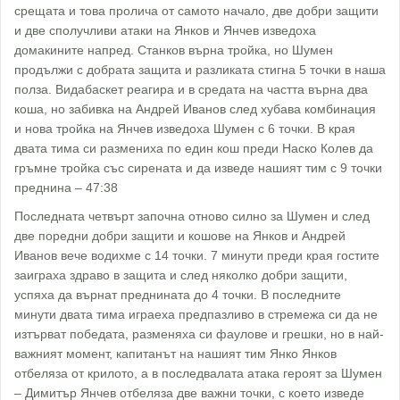
срещата и това пролича от самото начало, две добри защити
и две сполучливи атаки на Янков и Янчев изведоха
домакините напред. Станков върна тройка, но Шумен
продължи с добрата защита и разликата стигна 5 точки в наша
полза. Видабаскет реагира и в средата на частта върна два
коша, но забивка на Андрей Иванов след хубава комбинация
и нова тройка на Янчев изведоха Шумен с 6 точки. В края
двата тима си размениха по един кош преди Наско Колев да
гръмне тройка със сирената и да изведе нашият тим с 9 точки
преднина – 47:38
Последната четвърт започна отново силно за Шумен и след
две поредни добри защити и кошове на Янков и Андрей
Иванов вече водихме с 14 точки. 7 минути преди края гостите
заиграха здраво в защита и след няколко добри защити,
успяха да върнат преднината до 4 точки. В последните
минути двата тима играеха предпазливо в стремежа си да не
изтърват победата, разменяха си фаулове и грешки, но в най-
важният момент, капитанът на нашият тим Янко Янков
отбеляза от крилото, а в последвалата атака героят за Шумен
– Димитър Янчев отбеляза две важни точки, с което изведе