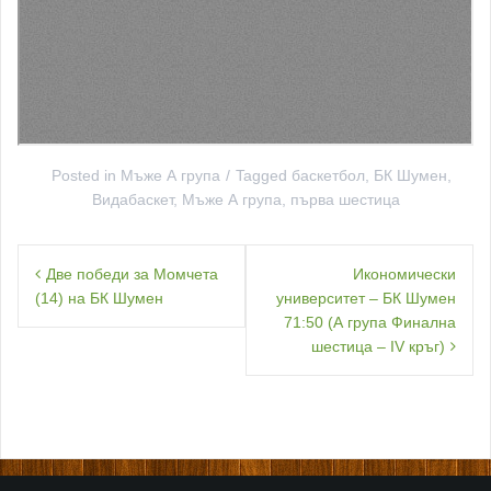
Posted in
Мъже А група
Tagged
баскетбол
,
БК Шумен
,
Видабаскет
,
Мъже А група
,
първа шестица
Навигация
Две победи за Момчета
Икономически
(14) на БК Шумен
университет – БК Шумен
71:50 (А група Финална
шестица – IV кръг)