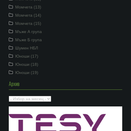
Момчета (13)
Момчета (14)
Момчета (15)
Мъже А група
Мъже Б група
Шумен НБЛ
Юноши (17)
Юноши (18)
Юноши (19)
Архив
Архив