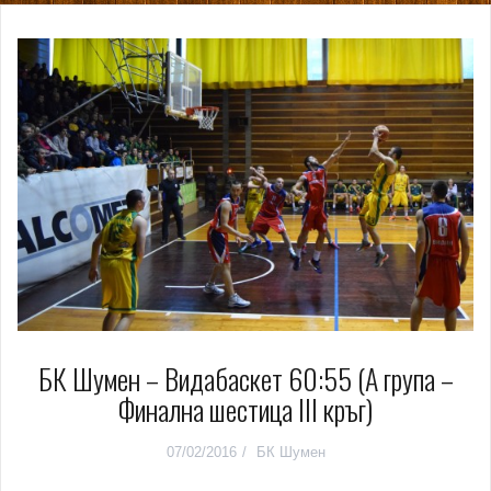
БК Шумен – Видабаскет 60:55 (А група –
Финална шестица III кръг)
07/02/2016
БК Шумен