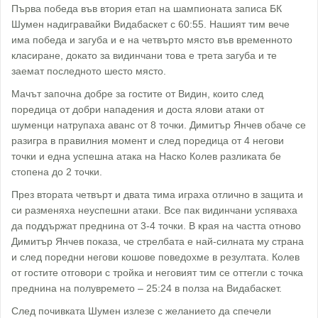
Първа победа във втория етап на шампионата записа БК
Шумен надигравайки Видабаскет с 60:55. Нашият тим вече
има победа и загуба и е на четвърто място във временното
класиране, докато за видинчани това е трета загуба и те
заемат последното шесто място.
Мачът започна добре за гостите от Видин, които след
поредица от добри нападения и доста ялови атаки от
шуменци натрупаха аванс от 8 точки. Димитър Янчев обаче се
разигра в правилния момент и след поредица от 4 негови
точки и една успешна атака на Наско Колев разликата бе
стопена до 2 точки.
През втората четвърт и двата тима играха отлично в защита и
си разменяха неуспешни атаки. Все пак видинчани успяваха
да поддържат преднина от 3-4 точки. В края на частта отново
Димитър Янчев показа, че стрелбата е най-силната му страна
и след поредни негови кошове поведохме в резултата. Колев
от гостите отговори с тройка и неговият тим се оттегли с точка
преднина на полувремето – 25:24 в полза на Видабаскет.
След почивката Шумен излезе с желанието да спечели