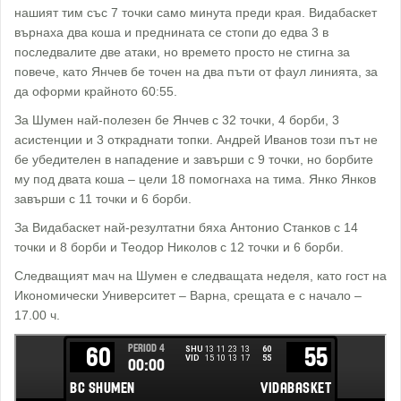
нашият тим със 7 точки само минута преди края. Видабаскет
върнаха два коша и преднината се стопи до едва 3 в
последвалите две атаки, но времето просто не стигна за
повече, като Янчев бе точен на два пъти от фаул линията, за
да оформи крайното 60:55.
За Шумен най-полезен бе Янчев с 32 точки, 4 борби, 3
асистенции и 3 откраднати топки. Андрей Иванов този път не
бе убедителен в нападение и завърши с 9 точки, но борбите
му под двата коша – цели 18 помогнаха на тима. Янко Янков
завърши с 11 точки и 6 борби.
За Видабаскет най-резултатни бяха Антонио Станков с 14
точки и 8 борби и Теодор Николов с 12 точки и 6 борби.
Следващият мач на Шумен е следващата неделя, като гост на
Икономически Университет – Варна, срещата е с начало –
17.00 ч.