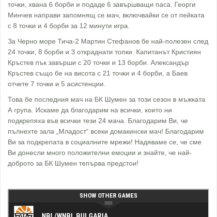
точки, хвана 6 борби и подаде 6 завършващи паса. Георги
Минчев направи запомнящ се мач, включвайки се от пейката
с 8 точки и 4 борби за 12 минути игра.
За Черно море Тича-2 Мартин Стефанов бе най-полезен след
24 точки, 8 борби и 3 откраднати топки. Капитанът Кристиян
Кръстев пък завърши с 20 точки и 13 борби. Александър
Кръстев също бе на висота с 21 точки и 4 борби, а Баев
отчете 7 точки и 5 асистенции.
Това бе последния мач на БК Шумен за този сезон в мъжката
А група. Искаме да благодарим на всички, които ни
подкрепяха във всички тези 24 мача. Благодарим Ви, че
пълнехте зала „Младост“ всеки домакински мач! Благодарим
Ви за подкрепата в социалните мрежи! Надяваме се, че сме
Ви донесли много положителни емоции и знайте, че най-
доброто за БК Шумен тепърва предстои!