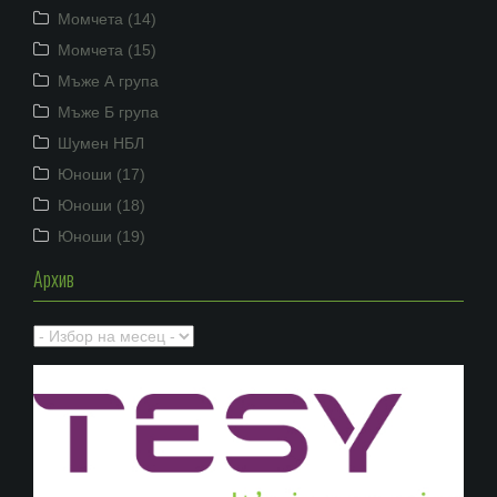
Момчета (14)
Момчета (15)
Мъже А група
Мъже Б група
Шумен НБЛ
Юноши (17)
Юноши (18)
Юноши (19)
Архив
Архив