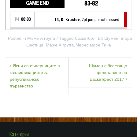
Posted in
Мъже А група
Tagged
баскетбол
,
БК Шумен
,
втора
шестица
,
Мъже А група
,
Черно море Тича
Навигация
Ясни са съперниците в
Шумен с блестящо
квалификациите за
представяне на
републиканско
Баскетфест 2017
първенство
Категории