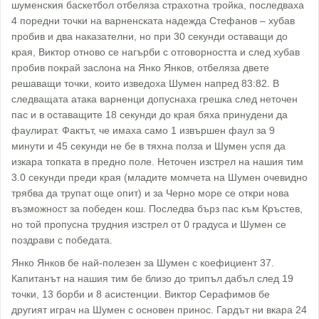
шуменския баскетбол отбеляза страхотна тройка, последваха
4 поредни точки на варненската надежда Стефанов – хубав
пробив и два наказателни, но при 30 секунди оставащи до
края, Виктор отново се нагърби с отговорността и след хубав
пробив покрай заслона на Янко Янков, отбеляза двете
решаващи точки, които изведоха Шумен напред 83:82. В
следващата атака варненци допуснаха грешка след неточен
пас и в оставащите 18 секунди до края бяха принудени да
фаулират. Фактът, че имаха само 1 извършен фаул за 9
минути и 45 секунди не бе в тяхна полза и Шумен успя да
изкара топката в предно поле. Неточен изстрел на нашия тим
3.0 секунди преди края (младите момчета на Шумен очевидно
трябва да трупат още опит) и за Черно море се откри нова
възможност за победен кош. Последва бърз пас към Кръстев,
но той пропусна трудния изстрел от 0 градуса и Шумен се
поздрави с победата.
Янко Янков бе най-полезен за Шумен с коефициент 37.
Капитанът на нашия тим бе близо до трипъл дабъл след 19
точки, 13 борби и 8 асистенции. Виктор Серафимов бе
другият играч на Шумен с основен принос. Гардът ни вкара 24