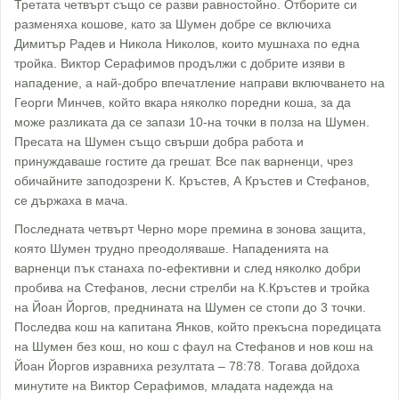
Третата четвърт също се разви равностойно. Oтборите си
разменяха кошове, като за Шумен добре се включиха
Димитър Радев и Никола Николов, които мушнаха по една
тройка. Виктор Серафимов продължи с добрите изяви в
нападение, а най-добро впечатление направи включването на
Георги Минчев, който вкара няколко поредни коша, за да
може разликата да се запази 10-на точки в полза на Шумен.
Пресата на Шумен също свърши добра работа и
принуждаваше гостите да грешат. Все пак варненци, чрез
обичайните заподозрени К. Кръстев, А Кръстев и Стефанов,
се държаха в мача.
Последната четвърт Черно море премина в зонова защита,
която Шумен трудно преодоляваше. Нападенията на
варненци пък станаха по-ефективни и след няколко добри
пробива на Стефанов, лесни стрелби на К.Кръстев и тройка
на Йоан Йоргов, преднината на Шумен се стопи до 3 точки.
Последва кош на капитана Янков, който прекъсна поредицата
на Шумен без кош, но кош с фаул на Стефанов и нов кош на
Йоан Йоргов изравниха резултата – 78:78. Тогава дойдоха
минутите на Виктор Серафимов, младата надежда на