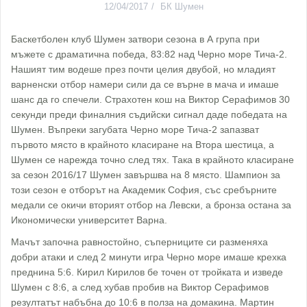
12/04/2017
БК Шумен
Баскетболен клуб Шумен затвори сезона в А група при
мъжете с драматична победа, 83:82 над Черно море Тича-2.
Нашият тим водеше през почти целия двубой, но младият
варненски отбор намери сили да се върне в мача и имаше
шанс да го спечели. Страхотен кош на Виктор Серафимов 30
секунди преди финалния съдийски сигнал даде победата на
Шумен. Въпреки загубата Черно море Тича-2 запазват
първото място в крайното класиране на Втора шестица, а
Шумен се нарежда точно след тях. Така в крайното класиране
за сезон 2016/17 Шумен завършва на 8 място. Шампион за
този сезон е отборът на Академик София, със сребърните
медали се окичи вторият отбор на Левски, а бронза остана за
Икономически университет Варна.
Мачът започна равностойно, съперниците си разменяха
добри атаки и след 2 минути игра Черно море имаше крехка
преднина 5:6. Кирил Кирилов бе точен от тройката и изведе
Шумен с 8:6, а след хубав пробив на Виктор Серафимов
резултатът набъбна до 10:6 в полза на домакина. Мартин