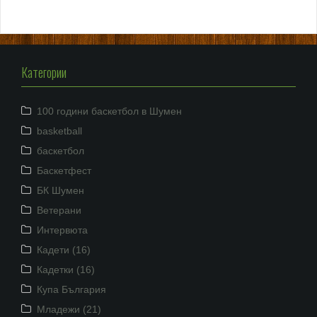
Категории
100 години баскетбол в Шумен
basketball
баскетбол
Баскетфест
БК Шумен
Ветерани
Интервюта
Кадети (16)
Кадетки (16)
Купа България
Младежи (21)