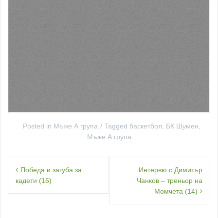
Posted in
Мъже А група
Tagged
баскетбол
,
БК Шумен
,
Мъже А група
Навигация
Победа и загуба за
Интервю с Димитър
кадети (16)
Чанков – треньор на
Момчета (14)