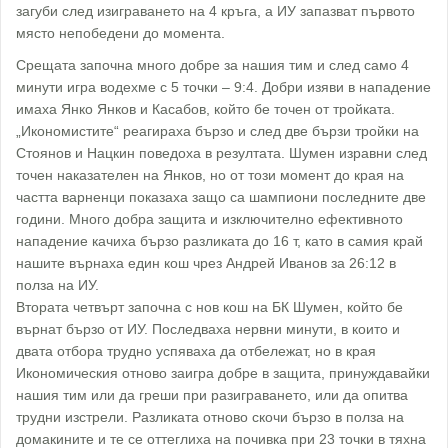
загуби след изиграването на 4 кръга, а ИУ запазват първото
място непобедени до момента.
Срещата започна много добре за нашия тим и след само 4
минути игра водехме с 5 точки – 9:4. Добри изяви в нападение
имаха Янко Янков и Касабов, който бе точен от тройката.
„Икономистите“ реагираха бързо и след две бързи тройки на
Стоянов и Нацкин поведоха в резултата. Шумен изравни след
точен наказателен на Янков, но от този момент до края на
частта варненци показаха защо са шампиони последните две
години. Много добра защита и изключително ефективното
нападение качиха бързо разликата до 16 т, като в самия край
нашите върнаха един кош чрез Андрей Иванов за 26:12 в
полза на ИУ.
Втората четвърт започна с нов кош на БК Шумен, който бе
върнат бързо от ИУ. Последваха нервни минути, в които и
двата отбора трудно успяваха да отбележат, но в края
Икономическия отново заигра добре в защита, принуждавайки
нашия тим или да греши при разиграването, или да опитва
трудни изстрели. Разликата отново скочи бързо в полза на
домакините и те се оттеглиха на почивка при 23 точки в тяхна