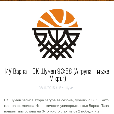
ИУ Варна – БК Шумен 93:58 (А група – мъже
IV кръг)
08/11/2015
БК Шумен
БК Шумен записа втора загуба за сезона, губейки с 58:93 като
гост на шампиона Икономически университет във Варна. Така
нашият тим остава на 3-то място с актив от 2 победи и 2