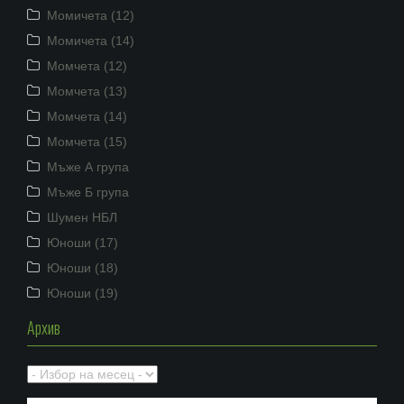
Момичета (12)
Момичета (14)
Момчета (12)
Момчета (13)
Момчета (14)
Момчета (15)
Мъже А група
Мъже Б група
Шумен НБЛ
Юноши (17)
Юноши (18)
Юноши (19)
Архив
Архив