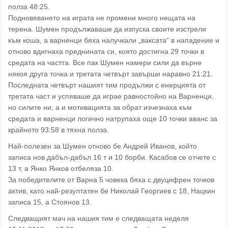
полза 48:25.
Подновяването на играта не промени много нещата на
терена. Шумен продължаваше да изпуска своите изстрели
към коша, а варненци бяха налучкали „ваксата“ в нападение и
отново вдигнаха преднината си, която достигна 29 точки в
средата на частта. Все пак Шумен намери сили да върне
някоя друга точка и третата четвърт завърши наравно 21:21.
Последната четвърт нашият тим продължи с енерцията от
третата част и успяваше да играе равностойно на Варненци,
но силите ни, а и мотивацията за обрат изчезнаха към
средата и варненци логично натрупаха още 10 точки аванс за
крайното 93:58 в тяхна полза.
Най-полезен за Шумен отново бе Андрей Иванов, който
записа нов дабъл-дабъл 16 т и 10 борби. Касабов се отчете с
13 т, а Янко Янков отбеляза 10.
За победителите от Варна 5 човека бяха с двуцифрен точков
актив, като най-резултатен бе Николай Георгиев с 18, Нацкин
записа 15, а Стоянов 13.
Следващият мач на нашия тим е следващата неделя