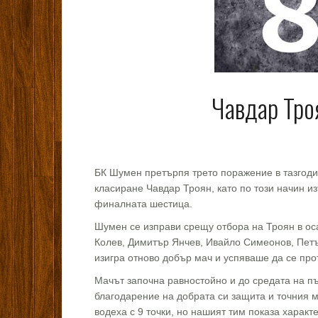
Чавдар Троя
БК Шумен претърпя трето поражение в тазгодиш
класиране Чавдар Троян, като по този начин и
финалната шестица.
Шумен се изправи срещу отбора на Троян в оса
Колев, Димитър Янчев, Ивайло Симеонов, Петъ
изигра отново добър мач и успяваше да се про
Мачът започна равностойно и до средата на пър
благодарение на добрата си защита и точния м
водеха с 9 точки, но нашият тим показа харак