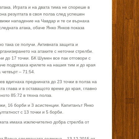
така. Играта и на двата тима не спореше в
рна резултата в своя полза след успешен
здвижи нападение на Чавдар и те си върнаха
следната атака, обаче Янко Янков показа
о така се получи. Активната защита и
рганизирането на атаките с неточни стрелби.
и до 17 точки. БК Шумен все пак отговори с
аче подрязаха крилете на нашия тим и до края
 четвърт – 71:54.
ев вдигнаха преднината до 23 точки в полза на
та глава и в оставащото време до края, главно
ото 85:72 в тяхна полза.
ки, 16 борби и 3 асистенции. Капитанът Янко
лтатност с 13 точки и 5 борби.
амата имаха изключително добра стрелба от
т Варна следващата седмица – 13.12.2015 от