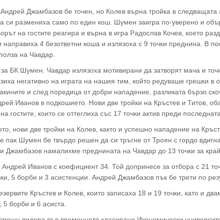
 Андрей Джамбазов бе точен, но Колев върна тройка в следващата а
тта си размениха само по един кош. Шумен заигра по-уверено и объ
ьорът на гостите реагира и върна в игра Радослав Кочев, което ра
 направиха 4 безответни коша и излязоха с 9 точки преднина. В по
 полза на Чавдар.
 за БК Шумен. Чавдар излязоха мотивирани да затворят мача и точн
зиха негативно на играта на нашия тим, който редуваше грешки в о
акините и след поредица от добри нападение, разликата бързо скоч
дрей Иванов в подкошието. Нови две тройки на Кръстев и Титов, об
 гостите, които се оттеглиха със 17 точки актив преди последната
то, нови две тройки на Колев, както и успешно нападение на Кръст
е пак Шумен бе твърдо решен да си тръгне от Троян с гордо вдигна
и Джамбазов намалихме преднината на Чавдар до 13 точки за крайн
 Андрей Иванов с коефициент 34. Той допринесе за отбора с 21 точ
и, 5 борби и 3 асистенции. Андрей Джамбазов пък бе трети по резу
зервите Кръстев и Колев, които записаха 18 и 19 точки, като и дв
, 5 борби и 6 асиста.
срещу лидера във временното класиране Икономически университе