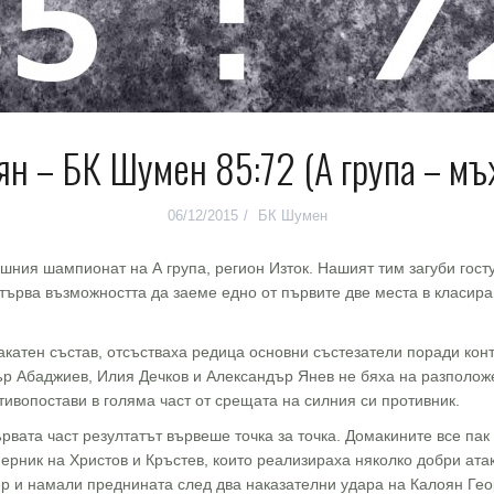
н – БК Шумен 85:72 (А група – мъж
06/12/2015
БК Шумен
ния шампионат на А група, регион Изток. Нашият тим загуби гост
зтърва възможността да заеме едно от първите две места в класир
катен състав, отсъстваха редица основни състезатели поради кон
р Абаджиев, Илия Дечков и Александър Янев не бяха на разполож
тивопостави в голяма част от срещата на силния си противник.
вата част резултатът вървеше точка за точка. Домакините все пак 
ерник на Христов и Кръстев, които реализираха няколко добри атак
тер и намали преднината след два наказателни удара на Калоян Гео