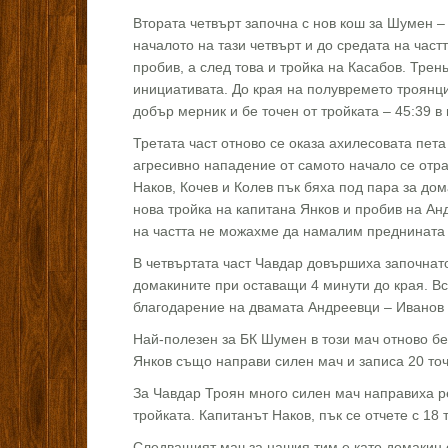
Втората четвърт започна с нов кош за Шумен –
началото на тази четвърт и до средата на час
пробив, а след това и тройка на Касабов. Трен
инициативата. До края на полувремето троянци
добър мерник и бе точен от тройката – 45:39 в
Третата част отново се оказа ахилесовата пета
агресивно нападение от самото начало се отра
Наков, Кочев и Колев пък бяха под пара за дом
нова тройка на капитана Янков и пробив на Ан
на частта не можахме да намалим преднината на
В четвъртата част Чавдар довършиха започнато
домакините при оставащи 4 минути до края. Вс
благодарение на двамата Андреевци – Иванов 
Най-полезен за БК Шумен в този мач отново бе
Янков също направи силен мач и записа 20 точк
За Чавдар Троян много силен мач направиха ре
тройката. Капитанът Наков, пък се отчете с 18 т
Следващият мач за нашия тим е като домакин 