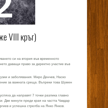
е VIII кръг)
уването си на втория във временното
ането даващи право за директно участие във
тузии и заболявания. Миро Денчев, Наско
ение за важната среща. Въпреки това Шумен
успяха да направят 7 точки разлика главно
и. Две минути преди края на частта Чавдар
ргиев и успешна стрелба на Янко Янков.