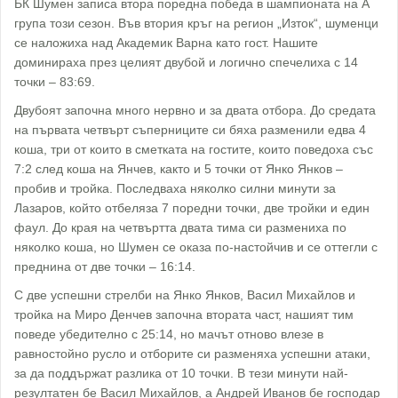
БК Шумен записа втора поредна победа в шампионата на А
група този сезон. Във втория кръг на регион „Изток“, шуменци
се наложиха над Академик Варна като гост. Нашите
доминираха през целият двубой и логично спечелиха с 14
точки – 83:69.
Двубоят започна много нервно и за двата отбора. До средата
на първата четвърт съперниците си бяха разменили едва 4
коша, три от които в сметката на гостите, които поведоха със
7:2 след коша на Янчев, както и 5 точки от Янко Янков –
пробив и тройка. Последваха няколко силни минути за
Лазаров, който отбеляза 7 поредни точки, две тройки и един
фаул. До края на четвъртта двата тима си размениха по
няколко коша, но Шумен се оказа по-настойчив и се оттегли с
преднина от две точки – 16:14.
С две успешни стрелби на Янко Янков, Васил Михайлов и
тройка на Миро Денчев започна втората част, нашият тим
поведе убедително с 25:14, но мачът отново влезе в
равностойно русло и отборите си разменяха успешни атаки,
за да поддържат разлика от 10 точки. В тези минути най-
резултатен бе Васил Михайлов, а Андрей Иванов бе господар