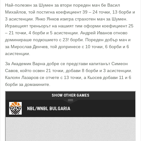
Най-полезен за Шумен за втори пореден мач бе Васил
Михайлов, той постигна коефициент 39 – 24 точки, 13 борби и
3 асистенции. Янко Янков изигра страхотен мач за Шумен.
Играещият треньорът на нашият тим оформи коефициент 25
– 21 точки, 4 борби и 5 асистенции. Андрей Иванов отново
доминираше подкошието с 23! борби. Пореден добър мач и
за Мирослав Денчев, той допринесе с 10 точки, 6 борби и 6
асистенции.
За Академик Варна добре се представи капитанът Симеон
Савов, който освен 21 точки, добави 8 борби и 3 асистенции.
Калоян Лазаров се отчете с 13 точки, а Кьосев добави 11 и 6
борби за домакините.