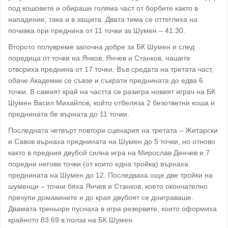
под кошовете и обираше голяма част от борбите както в
нападение, така и в защита. Двата тима се оттеглиха на
почивка при преднина от 11 точки за Шумен – 41:30.
Второто полувреме започна добре за БК Шумен и след
поредица от точки на Янков, Янчев и Станков, нашите
отвориха преднина от 17 точки. Във средата на третата част,
обаче Академик се съвзе и съкрати преднината до едва 6
точки. В самият край на частта се разигра новият играч на БК
Шумен Васил Михайлов, който отбеляза 2 безответни коша и
преднината бе върната до 11 точки.
Последната четвърт повтори сценария на третата – Житарски
и Савов върнаха преднината на Шумен до 5 точки, но отново
както в предния двубой силна игра на Мирослав Денчев и 7
поредни негови точки (от които една тройка) върнаха
преднината на Шумен до 12. Последваха още две тройки на
шуменци – точни бяха Янчев и Станков, което окончателно
пречупи домакините и до края двубоят се доиграваше.
Двамата треньори пуснаха в игра резервите, които оформиха
крайното 83:69 в полза на БК Шумен.