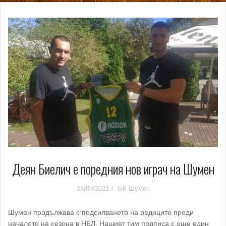
Деян Биелич е поредния нов играч на Шумен
25/09/2021
БК Шумен
Шумен продължава с подсилването на редиците преди
началото на сезона в НБЛ. Нашият тим подписа с още един