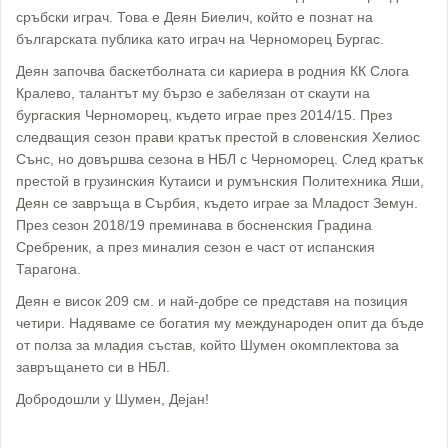
сръбски играч. Това е Деян Биелич, който е познат на
българската публика като играч на Черноморец Бургас.
Деян започва баскетболната си кариера в родния КК Слога
Кралево, талантът му бързо е забелязан от скаути на
бургаския Черноморец, където играе през 2014/15. През
следващия сезон прави кратък престой в словенския Хелиос
Сънс, но довършва сезона в НБЛ с Черноморец. След кратък
престой в грузинския Кутаиси и румънския Политехника Яши,
Деян се завръща в Сърбия, където играе за Младост Земун.
През сезон 2018/19 преминава в босненския Градина
Сребреник, а през миналия сезон е част от испанския
Тарагона.
Деян е висок 209 см. и най-добре се представя на позиция
четири. Надяваме се богатия му международен опит да бъде
от полза за младия състав, който Шумен окомплектова за
завръщането си в НБЛ.
Добродошли у Шумен, Деjан!