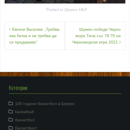
Posted in
Шумен НБЛ
Навигация
Евгени Василев: „Трябва
Шумен победи Черно
яка битка и не трябва да
море Тича със 78:70 на
се предаваме“
Черноморски игри 2021
Категории
100 години баскетбол в Шумен
basketball
баскетбол
Баскетфест