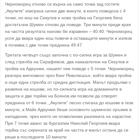
Черноморец отново се върна на само точка зад гостите.
„Акулите“ изиграха силни две минути, в които поведоха с 4
точки, но кош на Секулов и нова тройка на Георгиев бяха
достатъчни Шумен отново да поведе. Три минути преди края
на частта резултата наново бе изравнен – 40:40. Черноморец
успя да вкара един кош повече в оставащите минути и излезе
в почивка с две точки преднина 49:47.
Третата четвърт също започна с по-силна игра за Шумен и
след стрелба на Серафимов, два наказателни на Секулов и
тройка на Адеунми, нашият тим поведе с 5 точки. Черниморец
реагира мигновено чрез Кинг Революшън, който вкара тройка
и още една стрелба от средна дистнация. Мачът продължи с
размяна на кошове, но по-силната игра на домакините в
защита и две торйки на Боянов им позволи да отворят
преднина от 6 точки. „Акулите“ лесно стигаха до кошове в тези
минути, а Майк Адеунми беше основното шуменско оръжие в
нападение, чрез което не позволихме разликата на нарастне.
При 7 точки аванс за бургазлии Николай Георгиев вкара
торйка със сирената за край на частта и мачът остана да се
реши в последните 10 минути.