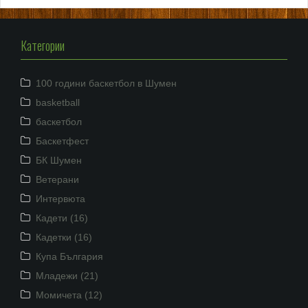
Категории
100 години баскетбол в Шумен
basketball
баскетбол
Баскетфест
БК Шумен
Ветерани
Интервюта
Кадети (16)
Кадетки (16)
Купа България
Младежи (21)
Момичета (12)