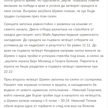
почти цялото време, но бургаските „акули“ показаха повече
желание за победа в края и успяха да затворят срещата в
своя полза. Въпреки загубата Шумен показа, че ще бъде
труден съперник през този сезон.
Срещата започна равностойно с размяна на кошове от
самото начало. Двата отбора разчитаха на стрелбата от
средна дистанция, като Майк Адеунми водеше шуменското
нападение. До средата на първата четвърт отборите не
успяваха да се надиграят и резултатът бе равен 11:11. До
края на първата четвърт Кендеров направи силни минути за
Шумен с една тройки и успешна стрелба под коша, а силно за
„акулите играха Берг Мехмед и Георги Боянов. Паритета в
играта не беше разделен и първата четвърт приключи при
22:22.
През втората четвърт Шумен започна по-силно от съперника.
Нашият тим играеше отлично в защита, а нападението бе
водено от новото шуменско попълнение – Николай Георгиев,
който наниза две бързи тройки още в началото на четвъртта,
а Шумен излезе напред с 6 точки – 30:24. Николай Титков
обаче върна една от торйките и след нов кош на Боянов