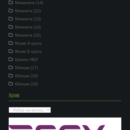
Момичета (14)
Момчета (12)
Момчета (13)
Момчета (14)
Момчета (15)
Мъже А група
Мъже Б група
Шумен НБЛ
Юноши (17)
Юноши (18)
Юноши (19)
Архив
Архив