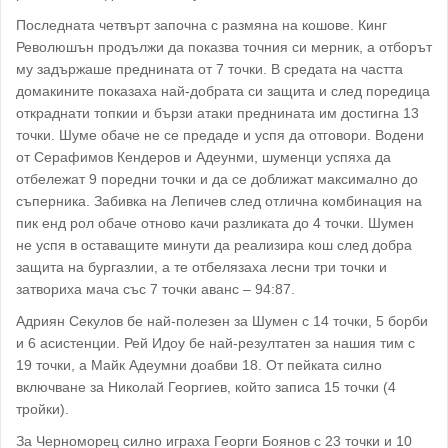
Последната четвърт започна с размяна на кошове. Кинг
Революшън продължи да показва точния си мерник, а отборът
му задържаше преднината от 7 точки. В средата на частта
домакините показаха най-добрата си защита и след поредица
откраднати топкии и бързи атаки преднината им достигна 13
точки. Шуме обаче не се предаде и успя да отговори. Водени
от Серафимов Кендеров и Адеунми, шуменци успяха да
отбележат 9 поредни точки и да се доближат максимално до
съперника. Забивка на Лепичев след отлична комбинация на
пик енд рол обаче отново качи разликата до 4 точки. Шумен
не успя в оставащите минути да реализира кош след добра
защита на бургазлии, а те отбелязаха лесни три точки и
затвориха мача със 7 точки аванс – 94:87.
Адриян Секулов бе най-полезен за Шумен с 14 точки, 5 борби
и 6 асистенции. Рей Идоу бе най-резултатен за нашия тим с
19 точки, а Майк Адеумни доабви 18. От пейката силно
включване за Николай Георгиев, който записа 15 точки (4
тройки).
За Черноморец силно играха Георги Боянов с 23 точки и 10