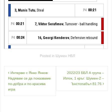
Posted in
Шумен НБЛ
Навигация
Интервю с Янко Янков:
2022/23 ББЛ А група –
Надявам се да показваме
Изток, 1 кръг: Шумен-2 –
по-добра и по-красива
Ънстопабъл 81:76
игра