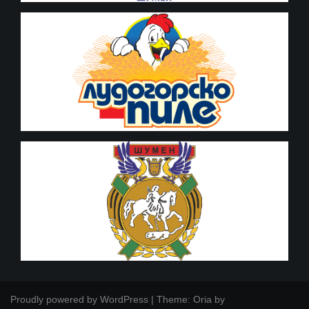
Proudly powered by WordPress
|
Theme:
Oria
by