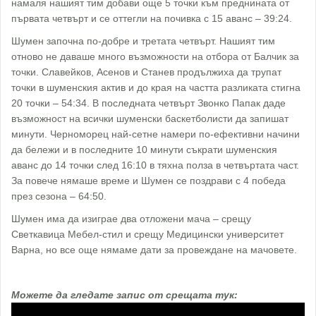
намаля нашият тим добави още 5 точки към преднината от
първата четвърт и се оттегли на почивка с 15 аванс – 39:24.
Шумен започна по-добре и третата четвърт. Нашият тим
отново не даваше много възможности на отбора от Балчик за
точки. Славейков, Асенов и Станев продължиха да трупат
точки в шуменския актив и до края на частта разликата стигна
20 точки – 54:34. В последната четвърт Звонко Папак даде
възможност на всички шуменски баскетболисти да запишат
минути. Черноморец най-сетне намери по-ефективни начини
да бележи и в последните 10 минути съкрати шуменския
аванс до 14 точки след 16:10 в тяхна полза в четвъртата част.
За повече нямаше време и Шумен се поздрави с 4 победа
през сезона – 64:50.
Шумен има да изиграе два отложени мача – срещу
Светкавица Мебел-стил и срещу Медицински университет
Варна, но все още нямаме дати за провеждане на мачовете.
Можете да гледате запис от срещата тук: