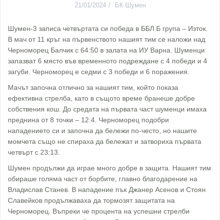
21/01/2024
БК Шумен
Шумен-3 записа четвъртата си победа в ББЛ Б група – Изток.
В мач от 11 кръг на първенството нашият тим се наложи над
Черноморец Балчик с 64:50 в залата на ИУ Варна. Шуменци
запазват 6 място във временното подреждане с 4 победи и 4
загуби. Черноморец е седми с 3 победи и 6 поражения.
Мачът започна отлично за нашият тим, който показа
ефективна стрелба, като в същото време бранеше добре
собствения кош. До средата на първата част шуменци имаха
преднина от 8 точки – 12:4. Черноморец подобри
нападението си и започна да бележи по-често, но нашите
момчета също не спираха да бележат и затвориха първата
четвърт с 23:13.
Шумен продължи да играе много добре в защита. Нашият тим
обираше голяма част от борбите, главно благодарение на
Владислав Станев. В нападение пък Джанер Асенов и Стоян
Славейков продължаваха да тормозят защитата на
Черноморец. Въпреки че процента на успешни стрелби