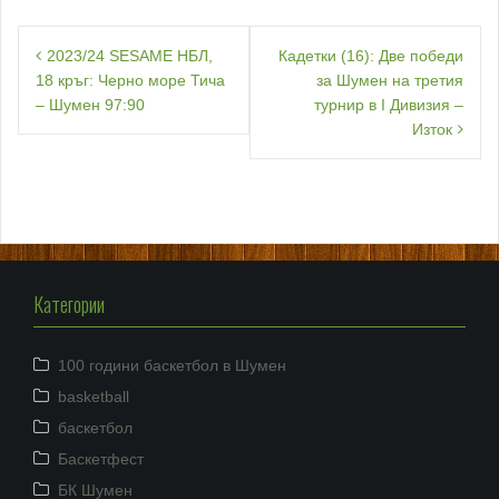
Навигация
2023/24 SESAME НБЛ,
Кадетки (16): Две победи
18 кръг: Черно море Тича
за Шумен на третия
– Шумен 97:90
турнир в I Дивизия –
Изток
Категории
100 години баскетбол в Шумен
basketball
баскетбол
Баскетфест
БК Шумен