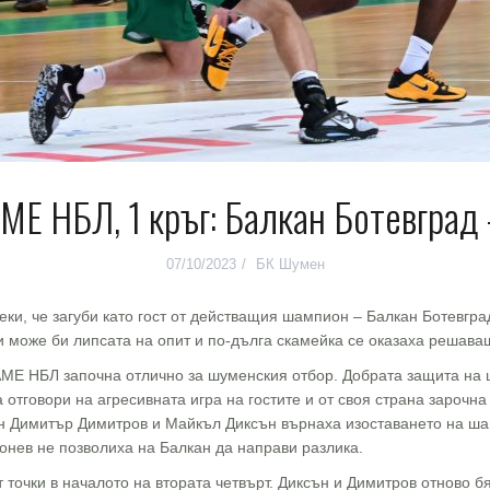
E НБЛ, 1 кръг: Балкан Ботевград
07/10/2023
БК Шумен
ки, че загуби като гост от действащия шампион – Балкан Ботевгр
и може би липсата на опит и по-дълга скамейка се оказаха решава
AME НБЛ започна отлично за шуменския отбор. Добрата защита на 
 отговори на агресивната игра на гостите и от своя страна заpочна
н Димитър Димитров и Майкъл Диксън върнаха изоставането на шам
онев не позволиха на Балкан да направи разлика.
т точки в началото на втората четвърт. Диксън и Димитров отново 