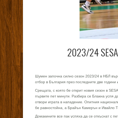
2023/24 SESAM
Шумен започна силно сезон 2023/24 в НБЛ въре
отбор в България през последните две години 
Срещата, с която бе открит новия сезон в SES
първите пет минути. Разбира се Блакна успя да
отвори играта в нападение. Опитния национал
бе равностойна, а Брайън Камерън и Ивайло Т
Домакините все пак успяха да се откъснат с пе