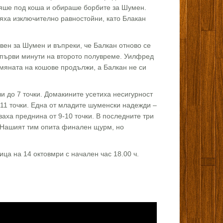
вяше под коша и обираше борбите за Шумен.
ха изключително равностойни, като Блакан
вен за Шумен и въпреки, че Балкан отново се
и първи минути на второто полувреме. Уилфред
змяната на кошове продължи, а Балкан не си
чи до 7 точки. Домакините усетиха несигурност
 11 точки. Една от младите шуменски надежди –
ваха преднина от 9-10 точки. В последните три
 Нашият тим опита финален щурм, но
ца на 14 октовмри с начален час 18.00 ч.