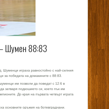
 – Шумен 88:83
ад. Шуменци играха равностойно с най-силния
щи за победата на домакините с 88:83.
шуменци им позволи да поведат с 12:6 в
 да затваря подкошието си, което пък им
пионите. До края на първата четвърт играта
бяха основните оръжия на ботевградчани.