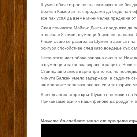
Шумен обаче играеше със самочувствие без да
Брайън Камерън пък продължи да бъде най-еф
все пак успя да вземе минимална преднина от 
След почивката Майкъл Диксън продължи да по
откъсна с 8 точки, шуменци бързо се върнаха.
Ликей също се разигра за Шумен и авансът на 
осигури спокойстиве след като воедеше със са
Четвъртата част обаче започна силно за Никола
в шуменци и захапаха здраво в защита. Нови к
Станислав Бънков върна три точки, но последв
минути Балкан умело задържаха, а съдиите с
шампионите запазиха аванса си и затвориха ма
В следващия втори кръг Шумен е домакин на Бе
Приканваме всички наши фенове да дойдат и п
Можете да гледате запис от срещата тук