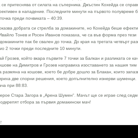
 се притеснява от силата на съперника. Джъстин Кохейда се спра
ективен в нападение. Последните минути на първото полувреме бя
точка преди почвиката – 40:39.
казва добрата си стрелба за домакините, но Кохейда беше ефекти
 Ивайло Тонев и Росен Иванов показаха, че са във форма през тез
домакините пак бе свален до точка. До края на третата четвърт ра
мо 2 точки преди последните 10 минути.
й Грозев, който вкара първите 7 точки за Балкан и разликата се ка
ошове на Димитров и Грозев направиха изоставането за нашия тим
а размяна на кошове, което бе добре дошло за Блакан, които запаз
вириха две спорни решения, което допълнително изнерви шуменци.
ча при 88:83.
рое Стара Загора в „Арена Шумен“. Мачът ще се играе след седми
одкрепят отбора за първия домакински мач!
: