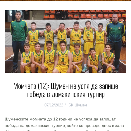
Момчета (12): Шумен не успя да запише
победа в домакинския турнир
07/12/2022
БК Шумен
Шуменските момчета до 12 години не успяха да запишат
победа на домакинския турнир, който се проведе днес в зала