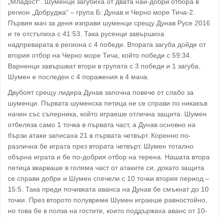
„Младост“. Шуменци загубиха от двата най-добри отбора в
регион „Добруджа“ – група Б: Дунав и Черно море Тича-2.
Първия мач за деня изправи шуменци срещу Дунав Русе 2016
и те отстъпиха с 41:53. Така русенци завършиха
надпреварата в региона с 4 победи. Втората загуба дойде от
втория отбор на Черно море Тича, който победи с 59:34.
Варненци завършват втори в групата с 3 победи и 1 загуба.
Шумен е последен с 4 поражения в 4 мача.
Двубоят срещу лидера Дунав започна повече от слабо за
шуменци. Първата шуменска петица не се справи по никакъв
начин със съперника, който играеше отлична защита. Шумен
отбеляза само 1 точка в първата част, а Дунав основно на
бързи атаки записаха 21 в първата четвърт. Коренно по-
различна бе играта през втората четвърт. Шумен тотално
обърна играта и бе по-добрия отбор на терена. Нашата втора
петица вкарваше в голяма част от атаките си, докато защита
се справи добре и Шумен спечели с 10 точки втория период –
15:5. Така преди почивката аванса на Дунав бе смъкнат до 10
точки. През второто полувреме Шумен играеше равностойно,
но това бе в полза на гостите, които поддържаха аванс от 10-