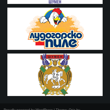
Proudly powered by WordPress
|
Theme:
Oria
by