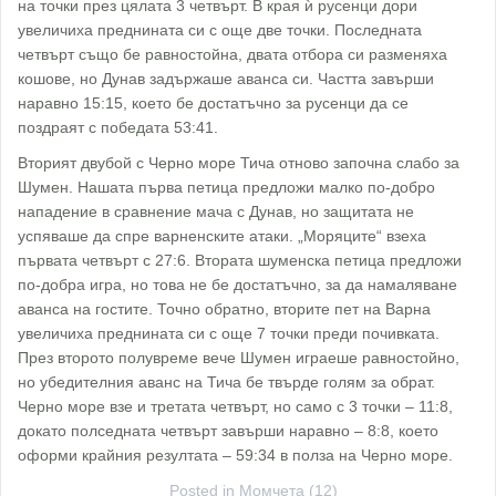
на точки през цялата 3 четвърт. В края ѝ русенци дори
увеличиха преднината си с още две точки. Последната
четвърт също бе равностойна, двата отбора си разменяха
кошове, но Дунав задържаше аванса си. Частта завърши
наравно 15:15, което бе достатъчно за русенци да се
поздраят с победата 53:41.
Вторият двубой с Черно море Тича отново започна слабо за
Шумен. Нашата първа петица предложи малко по-добро
нападение в сравнение мача с Дунав, но защитата не
успяваше да спре варненските атаки. „Моряците“ взеха
първата четвърт с 27:6. Втората шуменска петица предложи
по-добра игра, но това не бе достатъчно, за да намаляване
аванса на гостите. Точно обратно, вторите пет на Варна
увеличиха преднината си с още 7 точки преди почивката.
През второто полувреме вече Шумен играеше равностойно,
но убедителния аванс на Тича бе твърде голям за обрат.
Черно море взе и третата четвърт, но само с 3 точки – 11:8,
докато полседната четвърт завърши наравно – 8:8, което
оформи крайния резултата – 59:34 в полза на Черно море.
Posted in
Момчета (12)