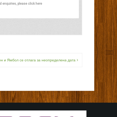
 и Ямбол се отлага за неопределена дата