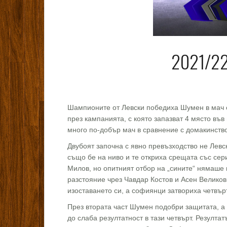
2021/22
Шампионите от Левски победиха Шумен в мач о
през кампанията, с която запазват 4 място въ
много по-добър мач в сравнение с домакинство
Двубоят започна с явно превъзходство не Левс
също бе на ниво и те откриха срещата със сер
Милов, но опитният отбор на „сините“ нямаше
разстояние чрез Чавдар Костов и Асен Великов
изоставането си, а софиянци затвориха четвърт
През втората част Шумен подобри защитата, а
до слаба резултатност в тази четвърт. Резултат