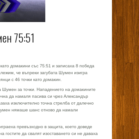
ен 75:51
като домакини със 75:51 и записаха 8 победа
ележим, че въпреки загубата Шумен изигра
янци с 46 точки като домакин.
на Шумен за точки. Нападението на домакините
почна да намаля пасива си чрез Александър
заха изключително точна стрелба от далечно
т Шумен нямаше шанс отново да намали
играеха превъзходно в защита, което доведе
 на гостите да свалят изоставането си не даваха