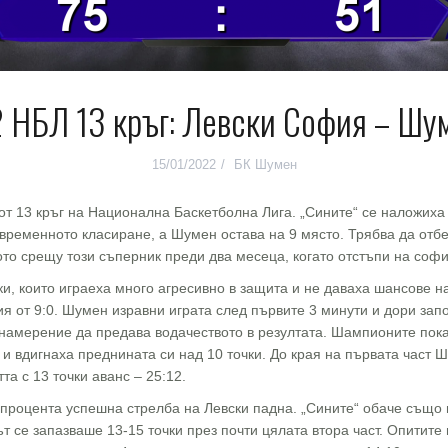
 НБЛ 13 кръг: Левски София – Шум
15/01/2022
БК Шумен
т 13 кръг на Национална Баскетболна Лига. „Сините“ се наложиха 
в временното класиране, а Шумен остава на 9 място. Трябва да отб
то срещу този съперник преди два месеца, когато отстъпи на софи
ки, които играеха много агресивно в защита и не даваха шансове 
ия от 9:0. Шумен изравни играта след първите 3 минути и дори за
 намерение да предава водачеството в резултата. Шампионите пока
 и вдигнаха преднината си над 10 точки. До края на първата час
та с 13 точки аванс – 25:12.
 процента успешна стрелба на Левски падна. „Сините“ обаче също 
ът се запазваше 13-15 точки през почти цялата втора част. Опитите