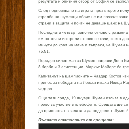
резултата и опитния отбор от София се възпол
След подновяване на играта през второто пол
стрелба на шуменци обаче не им позволяваше д
страни в защита и почти не даваше шанс на Шум
Последната четвърт започна отново с размяна
им на точни изстрели отново се качи, което д
минути до края на мача и въпреки, че Шумен не
75:51.
Пореден силен мач за Шумен направи Деян Биел
8 борби и 3 асистенции. Маркъс Майерс бе тре
Капитанът на шампионите – Чавдар Костов изи
принос за победата на Левски имаха Ивица Ради
чадъра.
Още тази сряда, 19 януари Шумен излиза в еди
право за участие в плейофите. Срещата ще се 
да присъстват в залата и да подкрепят Шумен!
Пълната статистика от срещата: