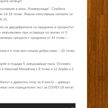
ората четвърт.
съперник в зала „Универсиада“. Слабата
е 14-16 точки. Левски използваше силните си
6:15.
ние на двуцифрената си преднина и процентът
ше невъзможен при оставащи по-малко от 5
затвори срещата с преднина от 24 точки –
в и в този мач показа добро ниво – 10 точки,
борби и подаде 5 завършващи паса. Основен
 и Николай Михайлов с 8 точки и 11 борби и 2
Мачът е директен спор за 8 място – даващо
фикат или отрицателен тест за COVID-19 могат