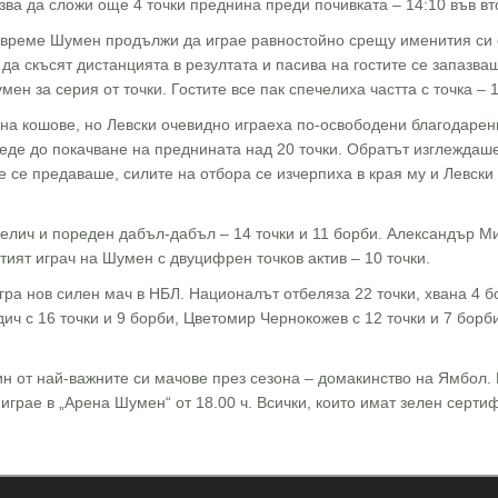
зва да сложи още 4 точки преднина преди почивката – 14:10 във вт
увреме Шумен продължи да играе равностойно срещу именития си 
а скъсят дистанцията в резултата и пасива на гостите се запазваш
ен за серия от точки. Гостите все пак спечелиха частта с точка – 1
 на кошове, но Левски очевидно играеха по-освободени благодаре
оведе до покачване на преднината над 20 точки. Обратът изглежда
 се предаваше, силите на отбора се изчерпиха в края му и Левски 
ич и пореден дабъл-дабъл – 14 точки и 11 борби. Александър Мило
тият играч на Шумен с двуцифрен точков актив – 10 точки.
гра нов силен мач в НБЛ. Националът отбеляза 22 точки, хвана 4 
ч с 16 точки и 9 борби, Цветомир Чернокожев с 12 точки и 7 борби
н от най-важните си мачове през сезона – домакинство на Ямбол. 
играе в „Арена Шумен“ от 18.00 ч. Всички, които имат зелен серти