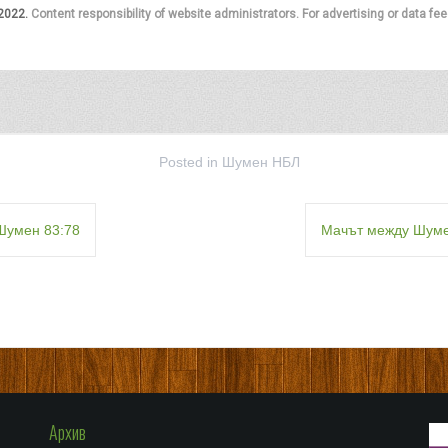
Posted in
Шумен НБЛ
 Шумен 83:78
Мачът между Шумен
Архив